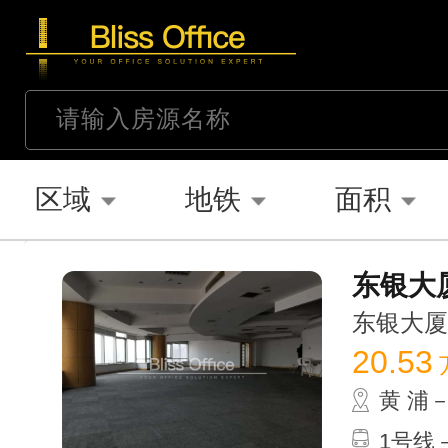
区域
地铁
面积
东银大厦
东银大厦 /
20.53
黄 浦
1号线