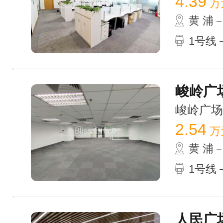
4.39
万
黄 浦
1号线
峻岭广场
峻岭广场 /
2.54
万
黄 浦
1号线
人民广场