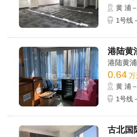
黄 浦
1号线
港陆黄浦
港陆黄浦中心
0.64
万
黄 浦
1号线
古北国际