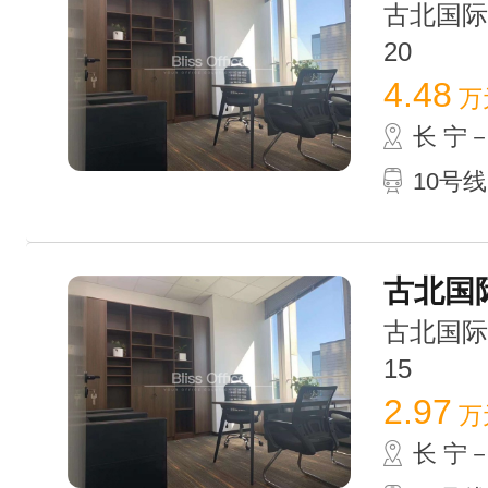
古北国际财
20
4.48
万
长 宁
10号线
古北国际
古北国际财
15
2.97
万
长 宁