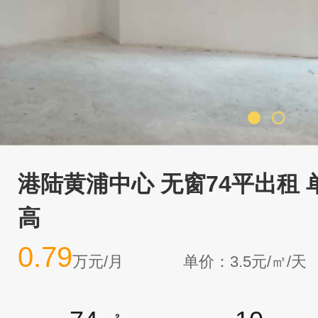
港陆黄浦中心 无窗74平出租 单
高
0.79
万元/月
单价：3.5元/㎡/天