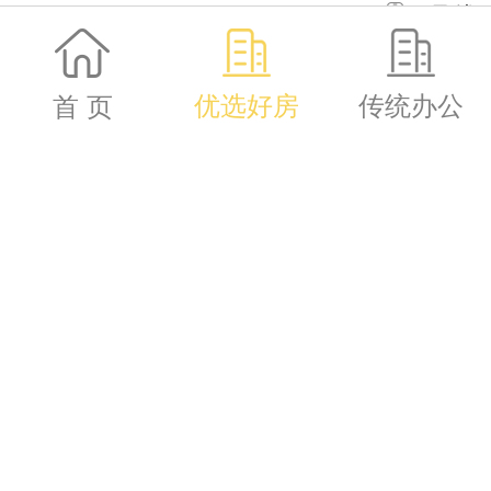
1号线
优选好房
传统办公
首 页
港陆黄浦
港陆黄浦中心
0.64
万
黄 浦
1号线
古北国际
古北国际财
20