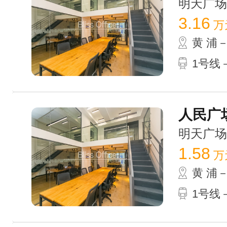
明天广场 /
3.16
万
黄 浦
1号线
人民广场
明天广场 /
1.58
万
黄 浦
1号线