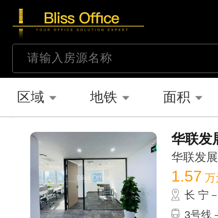
区域
地铁
面积
华联发展
华联发展大厦
1.57
万
长 宁
3号线