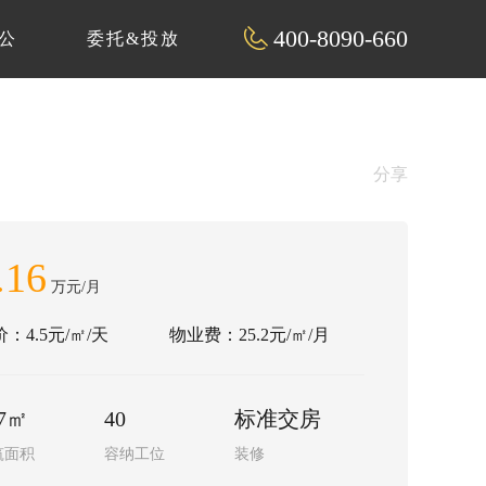
400-8090-660
公
委托&投放
分享
.16
万元/月
：4.5元/㎡/天
物业费：25.2元/㎡/月
77㎡
40
标准交房
筑面积
容纳工位
装修