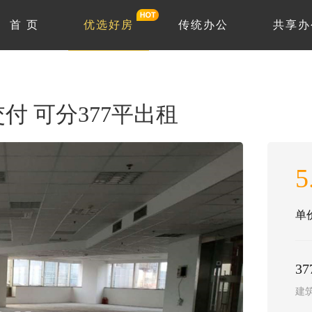
首 页
优选好房
传统办公
共享办
交付 可分377平出租
5
单价
3
建