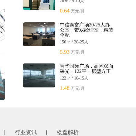
70㎡ / 5-10人
0.64
万元/月
中信泰富广场20-25人办
公室，带双经理室，精装
全配
150㎡ / 20-25人
5.93
万元/月
宝华国际广场，高区双面
采光，122平，房型方正
122㎡ / 10-15人
1.48
万元/月
行业资讯
楼盘解析
丨
丨