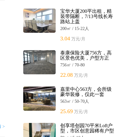
宝华大厦200平出租，精
装带隔断，7/13号线长寿
路站上盖
200㎡ / 15-22人
3.04
万元/月
泰康保险大厦756方，高
区景色优美，户型方正
756㎡ / 70-80
22.08
万元/月
嘉里中心563方，会所级
豪华装修，仅此一套
563㎡ / 50-70人
25.69
万元/月
创享塔创园70平米Loft户
 >
型，市区创意园稀有户型