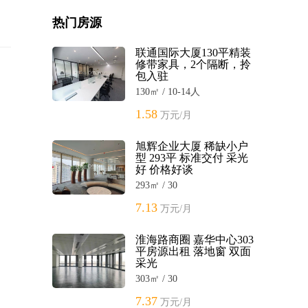
热门房源
联通国际大厦130平精装
修带家具，2个隔断，拎
包入驻
130㎡ / 10-14人
1.58
万元/月
旭辉企业大厦 稀缺小户
型 293平 标准交付 采光
好 价格好谈
293㎡ / 30
7.13
万元/月
淮海路商圈 嘉华中心303
平房源出租 落地窗 双面
采光
303㎡ / 30
7.37
万元/月