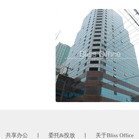
共享办公
委托&投放
关于Bliss Office
丨
丨