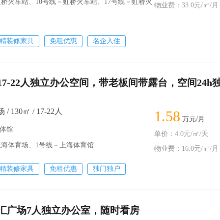
虹桥火车站、10号线－虹桥火车站、17号线－虹桥火
物业费：33.0元/㎡/月
精装修家具
免租优惠
名企入住
17-22人独立办公空间，带老板间带露台，空间24h
 130㎡ / 17-22人
1.58
万元/月
万体馆
单价：4.0元/㎡/天
上海体育场、1号线－上海体育馆
物业费：16.0元/㎡/月
精装修家具
免租优惠
独门独户
汇广场7人独立办公室，随时看房