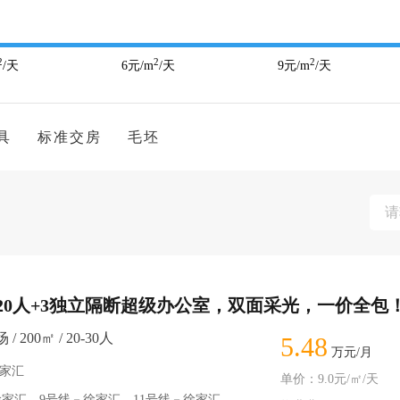
2
2
2
/天
6
元/m
/天
9
元/m
/天
具
标准交房
毛坯
20人+3独立隔断超级办公室，双面采光，一价全包
 200㎡ / 20-30人
5.48
万元/月
徐家汇
单价：9.0元/㎡/天
徐家汇、9号线－徐家汇、11号线－徐家汇