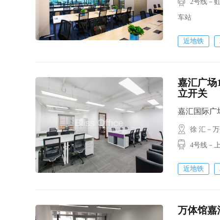
2号线－
车站
近地铁
嘉汇广场
立开关
嘉汇国际广场 /
徐 汇－
4号线－
近地铁
万体馆嘉