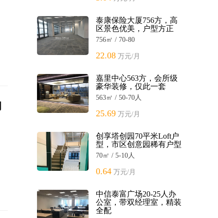
泰康保险大厦756方，高
区景色优美，户型方正
756㎡ / 70-80
22.08
万元/月
嘉里中心563方，会所级
豪华装修，仅此一套
563㎡ / 50-70人
调
25.69
万元/月
创享塔创园70平米Loft户
型，市区创意园稀有户型
70㎡ / 5-10人
0.64
万元/月
中信泰富广场20-25人办
公室，带双经理室，精装
全配