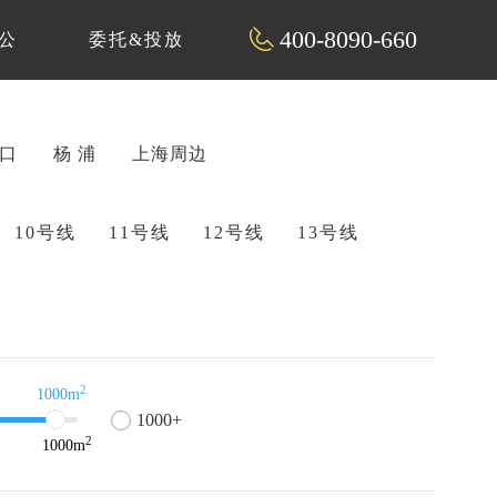
400-8090-660
公
委托&投放
 口
杨 浦
上海周边
10号线
11号线
12号线
13号线
2
1000m
1000+
2
1000
m