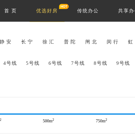
首 页
优选好房
传统办公
共享办
静 安
长 宁
徐 汇
普 陀
闸 北
闵 行
虹
4号线
5号线
6号线
7号线
8号线
9号线
2
2
2
500
m
750
m