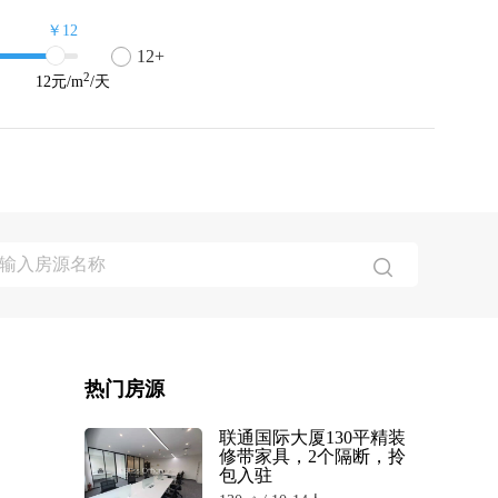
￥12
12+
2
12
元/m
/天
！
热门房源
联通国际大厦130平精装
修带家具，2个隔断，拎
包入驻