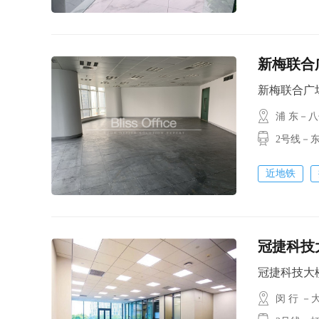
新梅联合
新梅联合广场 /
浦 东－
2号线－
近地铁
冠捷科技
冠捷科技大楼 /
闵 行 －