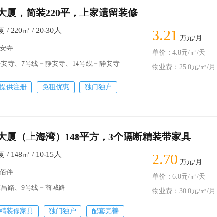
大厦，简装220平，上家遗留装修
 220㎡ / 20-30人
3.21
万元/月
静安寺
单价：4.8元/㎡/天
静安寺、7号线－静安寺、14号线－静安寺
物业费：25.0元/㎡/月
提供注册
免租优惠
独门独户
大厦（上海湾）148平方，3个隔断精装带家具
 148㎡ / 10-15人
2.70
万元/月
八佰伴
单价：6.0元/㎡/天
东昌路、9号线－商城路
物业费：30.0元/㎡/月
精装修家具
独门独户
配套完善