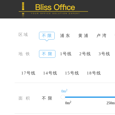
区域
不 限
浦 东
黄 浦
卢 湾
地 铁
不 限
1号线
2号线
3号线
17号线
14号线
15号线
18号线
2
0m
面 积
不 限
2
0
m
250
m