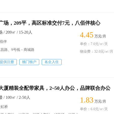
广场，209平，高区标准交付7元，八佰伴核心
 209㎡ / 15-20人
4.45
万元/月
八佰伴
单价：7.0元/㎡/天
东昌路、9号线－商城路
物业费：32.0元/㎡/月
提供注册
独门独户
名企入住
大厦精装全配带家具，2~50人办公，品牌联合办公
 100㎡ / 2-50人
1.83
万元/月
大虹桥
单价：6.0元/㎡/天