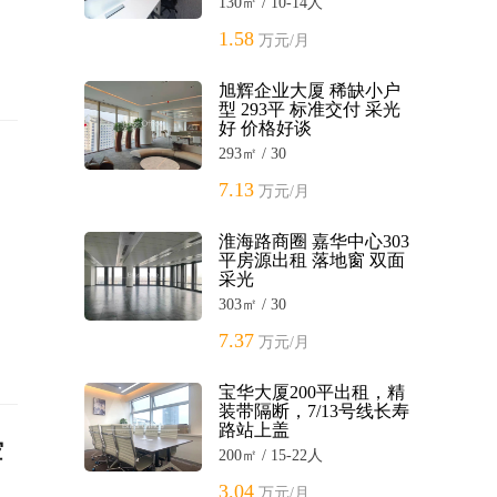
130㎡ / 10-14人
1.58
万元/月
旭辉企业大厦 稀缺小户
型 293平 标准交付 采光
好 价格好谈
293㎡ / 30
7.13
万元/月
淮海路商圈 嘉华中心303
平房源出租 落地窗 双面
采光
303㎡ / 30
7.37
万元/月
宝华大厦200平出租，精
装带隔断，7/13号线长寿
路站上盖
空
200㎡ / 15-22人
3.04
万元/月