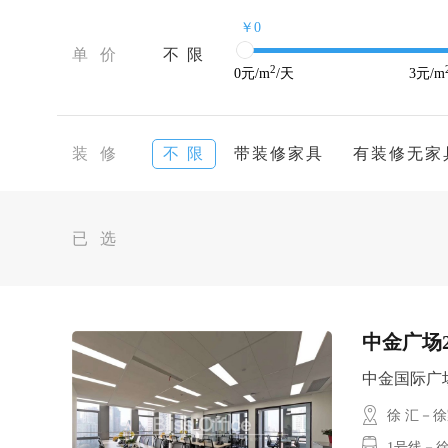
￥0
单 价
不 限
2
0
元/m
/天
3
元/m
装 修
不 限
带装修家具
有装修无家
已 选
中金广场
中金国际广场 /
徐 汇－
1号线－