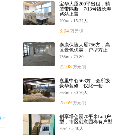
宝华大厦200平出租，精
装带隔断，7/13号线长寿
路站上盖
200㎡ / 15-22人
3.04
万元/月
泰康保险大厦756方，高
区景色优美，户型方正
756㎡ / 70-80
22.08
万元/月
嘉里中心563方，会所级
豪华装修，仅此一套
563㎡ / 50-70人
25.69
万元/月
创享塔创园70平米Loft户
 >
型，市区创意园稀有户型
70㎡ / 5-10人