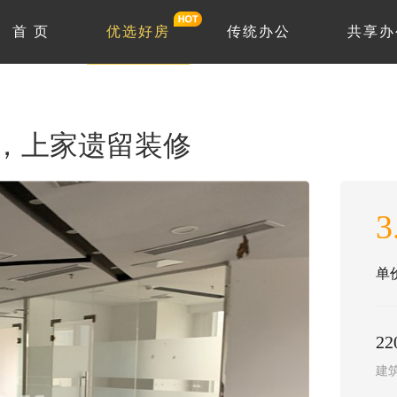
首 页
优选好房
传统办公
共享办
平，上家遗留装修
3
单价
2
建