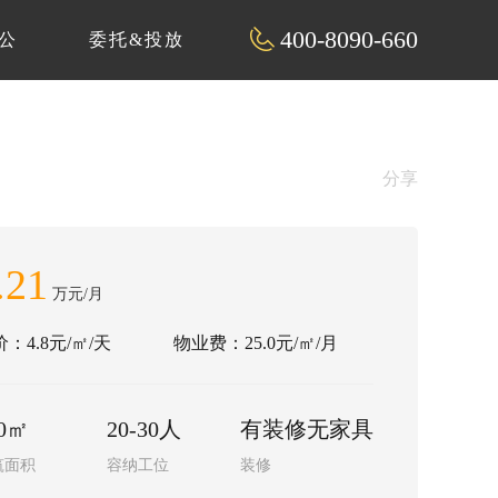
400-8090-660
公
委托&投放
分享
.21
万元/月
：4.8元/㎡/天
物业费：25.0元/㎡/月
20㎡
20-30人
有装修无家具
筑面积
容纳工位
装修