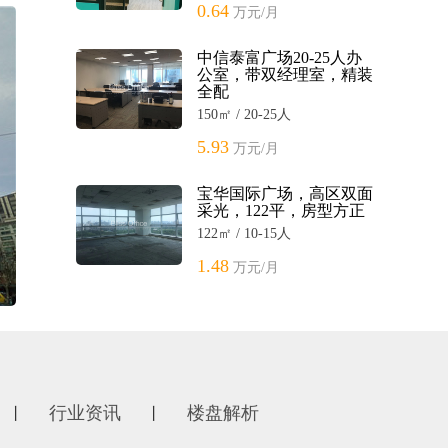
0.64
万元/月
中信泰富广场20-25人办
公室，带双经理室，精装
全配
150㎡ / 20-25人
5.93
万元/月
宝华国际广场，高区双面
采光，122平，房型方正
122㎡ / 10-15人
1.48
万元/月
行业资讯
楼盘解析
丨
丨