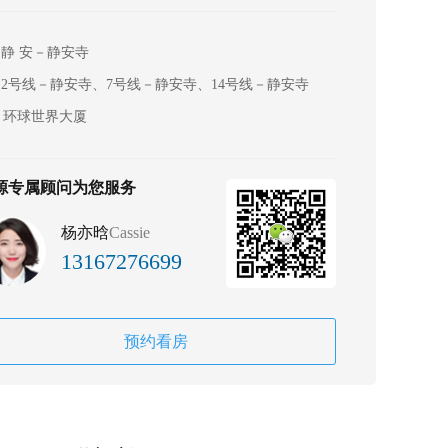
静 安－静安寺
2号线－静安寺、7号线－静安寺、14号线－静安寺
环球世界大厦
源专属顾问为您服务
杨亦晗
Cassie
13167276699
预约看房