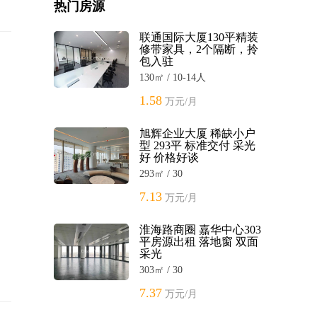
热门房源
联通国际大厦130平精装
修带家具，2个隔断，拎
包入驻
130㎡ / 10-14人
1.58
万元/月
旭辉企业大厦 稀缺小户
型 293平 标准交付 采光
好 价格好谈
293㎡ / 30
7.13
万元/月
淮海路商圈 嘉华中心303
平房源出租 落地窗 双面
采光
303㎡ / 30
7.37
万元/月