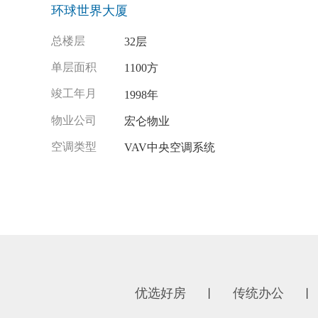
环球世界大厦
总楼层
32层
单层面积
1100方
竣工年月
1998年
物业公司
宏仑物业
空调类型
VAV中央空调系统
优选好房
传统办公
丨
丨