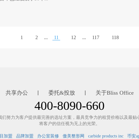
1
2
...
11
12
...
117
118
共享办公
委托&投放
关于Bliss Office
丨
丨
400-8090-660
我们努力为客户提供最完善的选址方案，最具竞争力的租赁价格以及最贴
将客户的信任视为无上的光荣。
目加盟
品牌加盟
办公室装修
傲美整形网
carbide products inc
币安a