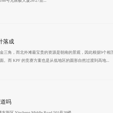
号无限极大厦26-27层...
计落成
个金三角，而北外滩最宝贵的资源是朝南的景观，因此根据9个相
。而 KPF 的竞赛方案也是从低地区的圆形自然过渡到高地...
知道吗
incheng Middle Road 501号29楼...