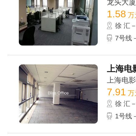
龙头大厦 /
1.58
万
徐 汇
7号线
上海电影
上海电影广场
7.91
万
徐 汇
1号线