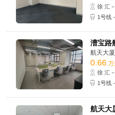
徐 汇
1号线
漕宝路航
航天大厦 /
0.66
万
徐 汇
1号线－
航天大厦