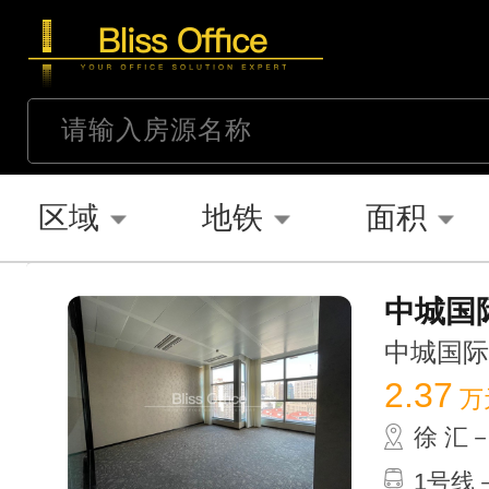
区域
地铁
面积
中城国际
中城国际大厦
2.37
万
徐 汇
1号线