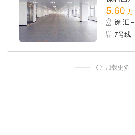
5.60
万
徐 汇
7号线－
加载更多