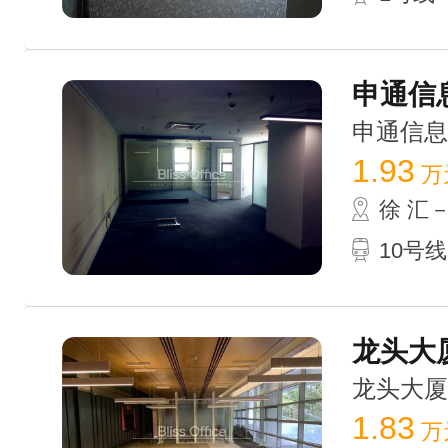
申通信息广
申通信息广场
1.93
万
徐 汇
10号线
龙头大厦
龙头大厦 /
1.83
万