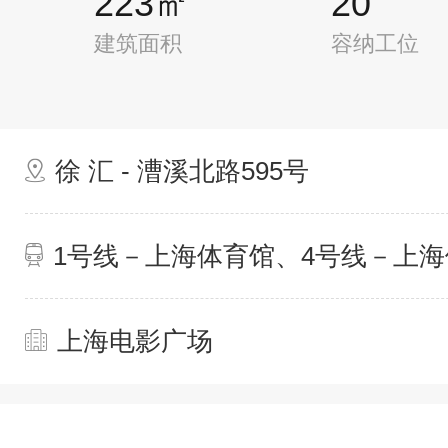
223㎡
20
建筑面积
容纳工位
徐 汇 - 漕溪北路595号
1号线－上海体育馆、4号线－上
上海电影广场