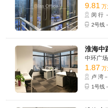
9.81
万
闵 行
2号线－
淮海中路
中环广场 /
1.87
万
卢 湾
1号线－