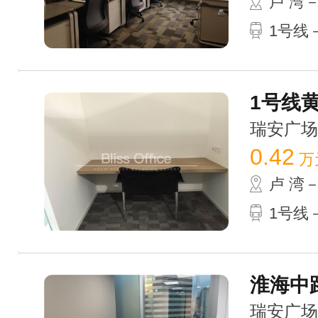
卢 湾
1号线－
1号线黄
瑞安广场 /
0.42
万
卢 湾
1号线－
淮海中路
瑞安广场 /