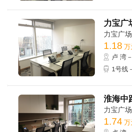
力宝广场G
力宝广场 /
1.18
万
卢 湾
1号线－
淮海中路
力宝广场 /
1.74
万