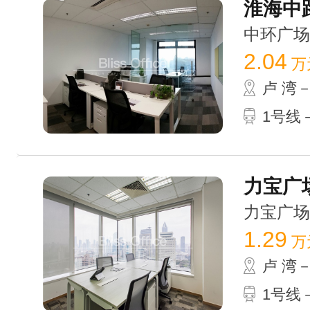
淮海中路
中环广场 /
2.04
万
卢 湾
1号线－
力宝广场G
力宝广场 /
1.29
万
卢 湾
1号线－