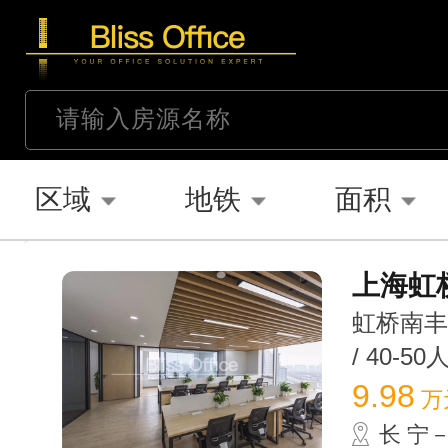
区域
地铁
面积
上海虹桥
虹桥南丰城
/ 40-50
9.98
万
长 宁