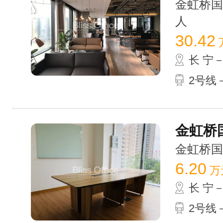
金虹桥国际中
人
30.42
长 宁
2号线－
金虹桥国
金虹桥国际中
6.20
万
长 宁
2号线－