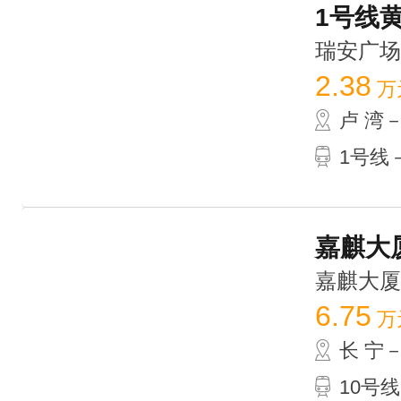
1号线黄
瑞安广场 /
2.38
万
卢 湾
1号线－
嘉麒大厦
嘉麒大厦 /
6.75
万
长 宁
10号线