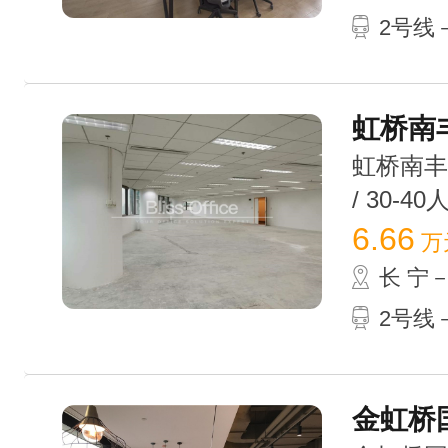
2号线－
虹桥南丰城
虹桥南丰城
/ 30-40
6.66
万
长 宁
2号线－
金虹桥国