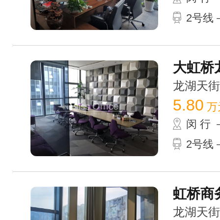
2号线－
大虹桥龙
龙湖天街 /
5.80
万
闵 行
2号线－
虹桥商务
龙湖天街 /