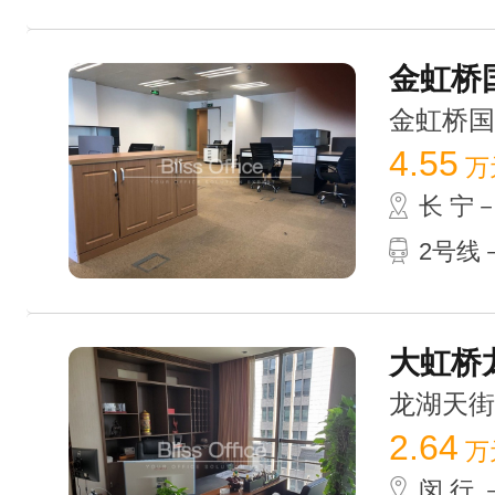
金虹桥国
金虹桥国际中
4.55
万
长 宁
2号线－
大虹桥龙
龙湖天街 /
2.64
万
闵 行