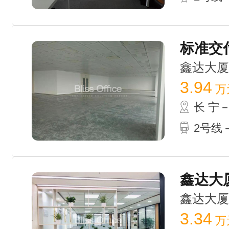
标准交付
鑫达大厦 /
3.94
万
长 宁
2号线－
鑫达大厦
鑫达大厦 /
3.34
万