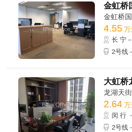
金虹桥国
金虹桥国际中
4.55
万
长 宁
2号线－
大虹桥龙
龙湖天街 /
2.64
万
闵 行
2号线－