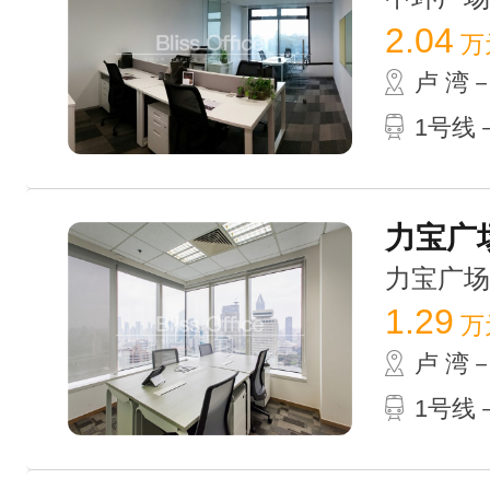
2.04
万
卢 湾
1号线－
力宝广场G
力宝广场 /
1.29
万
卢 湾
1号线－