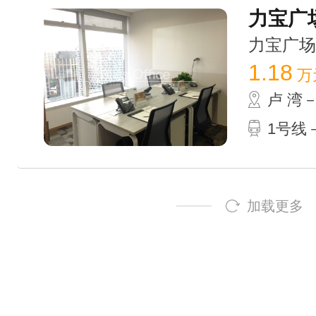
力宝广场G
力宝广场 /
1.18
万
卢 湾
1号线－
加载更多