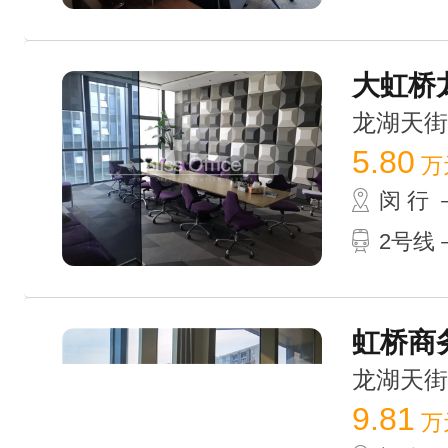
大虹桥龙
龙湖天街 /
5.80
万
闵 行
2号线－
虹桥商务
龙湖天街 /
9.81
万