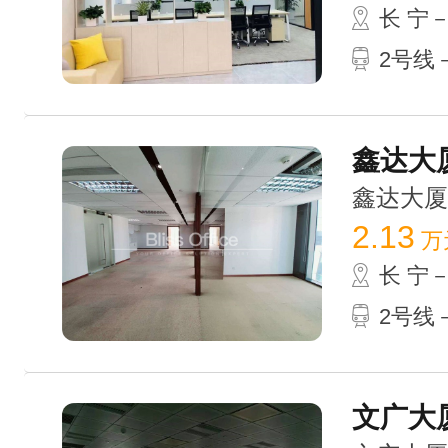
长 宁
2号线－
鑫达大厦
鑫达大厦 /
2.13
万
长 宁
2号线－
文广大厦