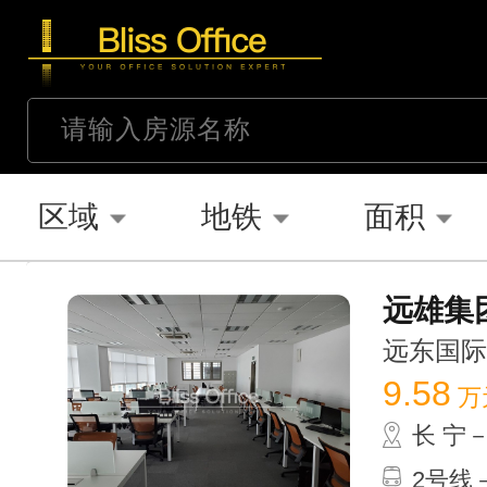
区域
地铁
面积
远雄集团
远东国际广场
9.58
万
长 宁
2号线－