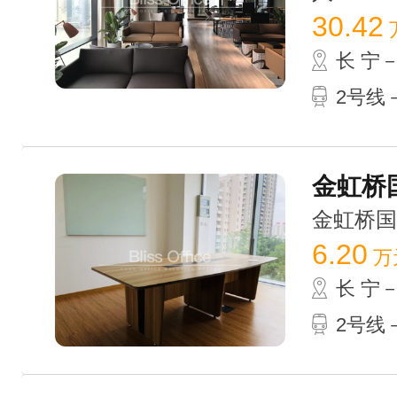
30.42
长 宁
2号线－
金虹桥国
金虹桥国际中
6.20
万
长 宁
2号线－