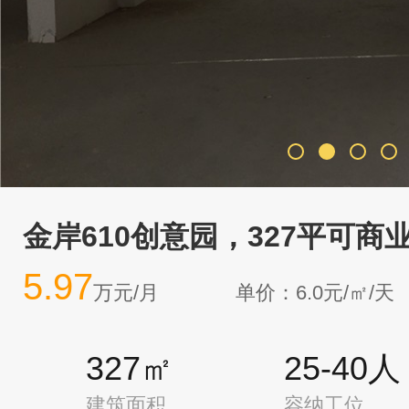
金岸610创意园，327平可
5.97
万元/月
单价：6.0元/㎡/天
327㎡
25-40人
建筑面积
容纳工位