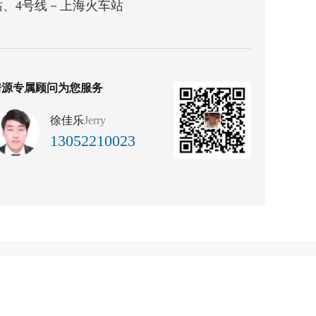
站、4号线－上海火车站
房源专属顾问为您服务
徐佳乐
Jerry
13052210023