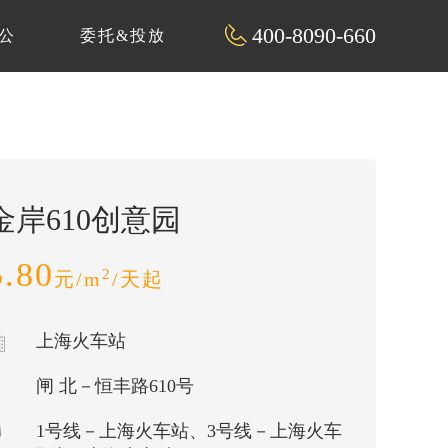
400-8090-660
公
委托&投放
金岸610创意园
5.80
2
元/m
/天起
上海火车站
闸 北－恒丰路610号
1号线－上海火车站、3号线－上海火车