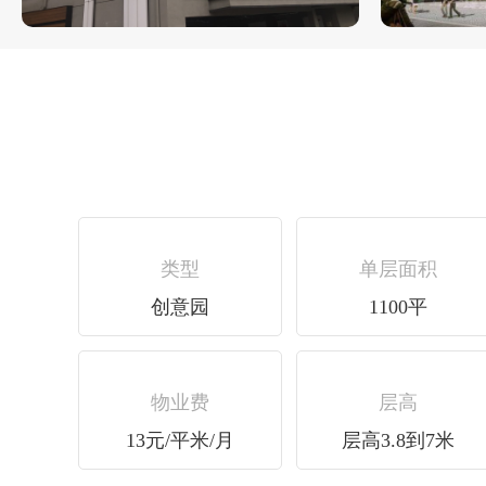
类型
单层面积
创意园
1100平
物业费
层高
13元/平米/月
层高3.8到7米