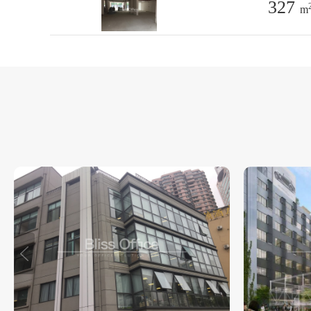
327
m