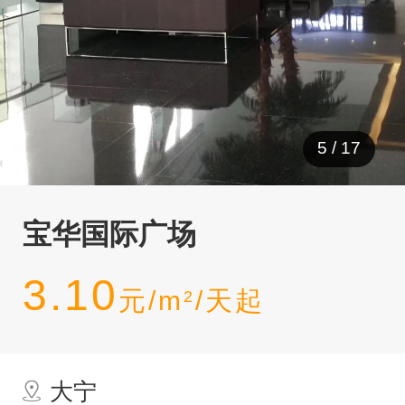
5
/
17
宝华国际广场
3.10
元/m
/天起
2
大宁