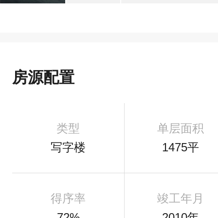
房源配置
类型
单层面积
写字楼
1475平
得序率
竣工年月
72%
2010年