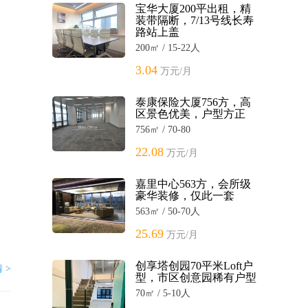
宝华大厦200平出租，精
装带隔断，7/13号线长寿
路站上盖
200㎡ / 15-22人
3.04
万元/月
泰康保险大厦756方，高
区景色优美，户型方正
756㎡ / 70-80
22.08
万元/月
嘉里中心563方，会所级
豪华装修，仅此一套
563㎡ / 50-70人
25.69
万元/月
创享塔创园70平米Loft户
 >
型，市区创意园稀有户型
70㎡ / 5-10人