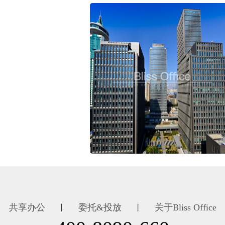
共享办公
委托&投放
关于Bliss Office
丨
丨