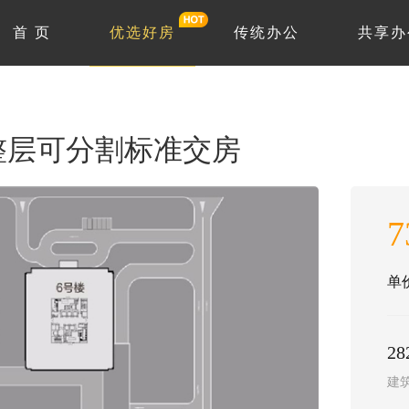
首 页
优选好房
传统办公
共享办
整层可分割标准交房
7
单价
28
建