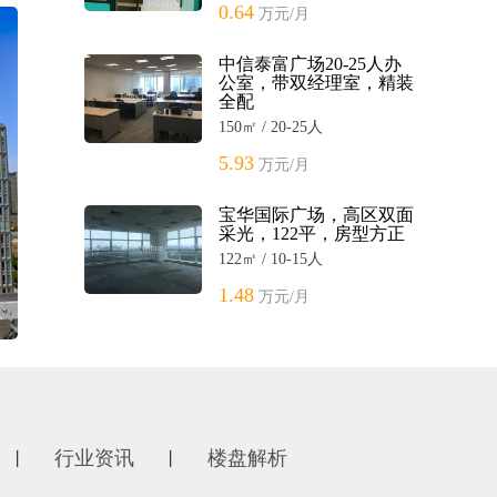
0.64
万元/月
中信泰富广场20-25人办
公室，带双经理室，精装
全配
150㎡ / 20-25人
5.93
万元/月
宝华国际广场，高区双面
采光，122平，房型方正
122㎡ / 10-15人
1.48
万元/月
行业资讯
楼盘解析
丨
丨