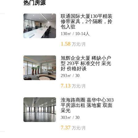
热门房源
联通国际大厦130平精装
修带家具，2个隔断，拎
包入驻
130㎡ / 10-14人
1.58
万元/月
旭辉企业大厦 稀缺小户
型 293平 标准交付 采光
好 价格好谈
293㎡ / 30
7.13
万元/月
淮海路商圈 嘉华中心303
平房源出租 落地窗 双面
采光
303㎡ / 30
7.37
万元/月