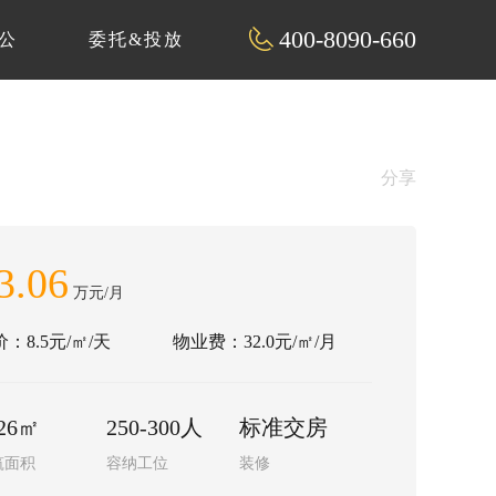
400-8090-660
公
委托&投放
分享
3.06
万元/月
：8.5元/㎡/天
物业费：32.0元/㎡/月
26㎡
250-300人
标准交房
筑面积
容纳工位
装修