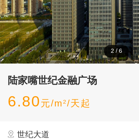
2
/
6
陆家嘴世纪金融广场
6.80
元/m
/天起
2
世纪大道