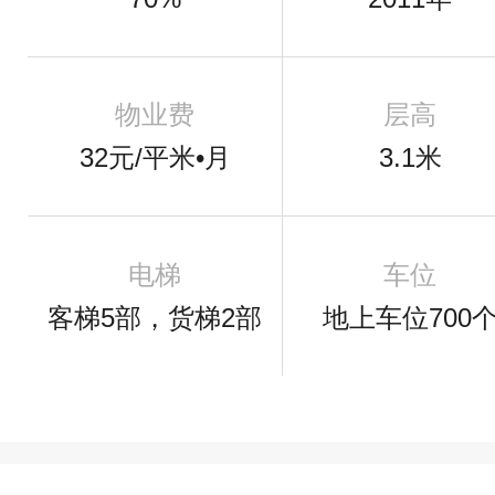
物业费
层高
32元/平米•月
3.1米
电梯
车位
客梯5部，货梯2部
地上车位700