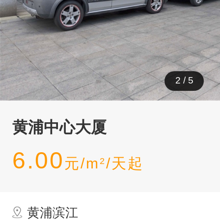
3
/
5
黄浦中心大厦
6.00
元/m
/天起
2
黄浦滨江