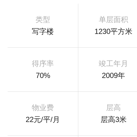
类型
单层面积
写字楼
1230平方米
得序率
竣工年月
70%
2009年
物业费
层高
22元/平/月
层高3米