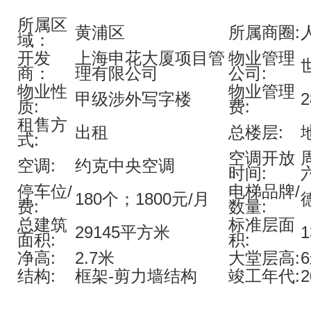
所属区
黄浦区
所属商圈:
域：
开发
上海申花大厦项目管
物业管理
商：
理有限公司
公司:
物业性
物业管理
甲级涉外写字楼
质:
费:
租售方
出租
总楼层:
式:
空调开放
空调:
约克中央空调
时间:
六
停车位/
电梯品牌/
180个；1800元/月
费:
数量:
总建筑
标准层面
29145平方米
面积:
积:
净高:
2.7米
大堂层高:
结构:
框架-剪力墙结构
竣工年代: