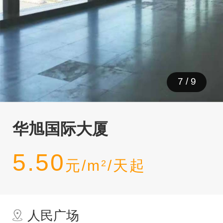
7
/
9
华旭国际大厦
5.50
元/m
/天起
2
人民广场