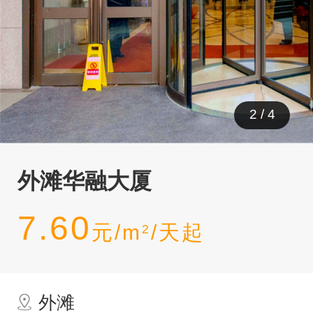
3
/
4
外滩华融大厦
7.60
元/m
/天起
2
外滩