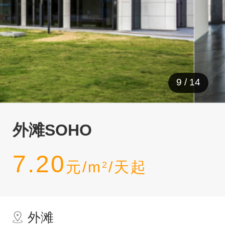
9
/
14
外滩SOHO
7.20
元/m
/天起
2
外滩