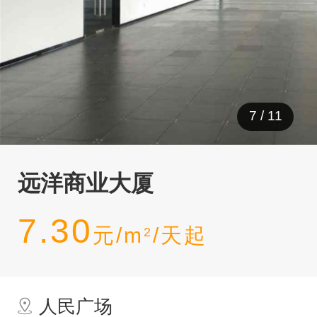
7
/
11
远洋商业大厦
7.30
元/m
/天起
2
人民广场