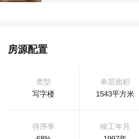
房源配置
类型
单层面积
写字楼
1543平方米
得序率
竣工年月
68%
1997年