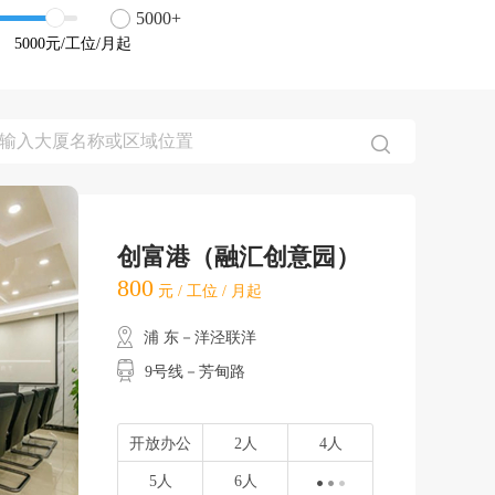
5000+
5000
元/工位/月起
创富港（融汇创意园）
800
元 / 工位 / 月起
浦 东－洋泾联洋
9号线－芳甸路
开放办公
2人
4人
5人
6人