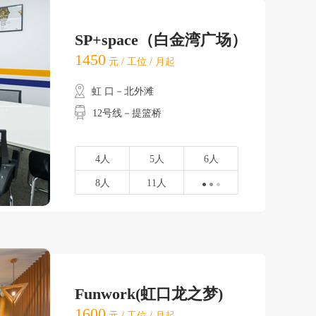
SP+space（白金湾广场）
1450
元 / 工位 / 月起
虹 口－北外滩
12号线－提篮桥
4人
5人
6人
8人
11人
Funwork(虹口龙之梦)
1600
元 / 工位 / 月起