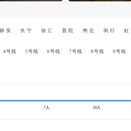
静 安
长 宁
徐 汇
普 陀
闸 北
闵 行
虹
4号线
5号线
6号线
7号线
8号线
9号线
7
人
10
人