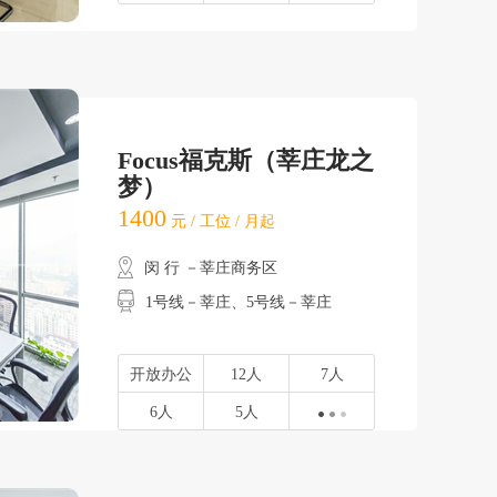
Focus福克斯（莘庄龙之
梦）
1400
元 / 工位 / 月起
闵 行 －莘庄商务区
1号线－莘庄、5号线－莘庄
开放办公
12人
7人
6人
5人