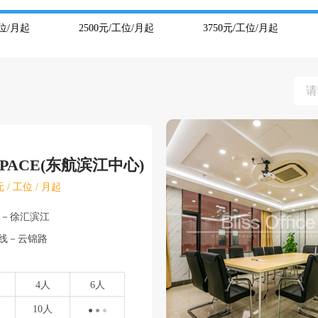
位/月起
2500
元/工位/月起
3750
元/工位/月起
SPACE(东航滨江中心)
 / 工位 / 月起
汇－徐汇滨江
号线－云锦路
4人
6人
10人