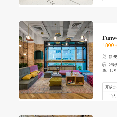
Fun
1800
元
静 
2号
路、13
开放办
10人