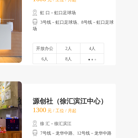
虹 口－虹口足球场
3号线－虹口足球场、8号线－虹口足球
场
开放办公
2人
4人
6人
8人
源创社（徐汇滨江中心）
1300
元 / 工位 / 月起
徐 汇－徐汇滨江
7号线－龙华中路、12号线－龙华中路