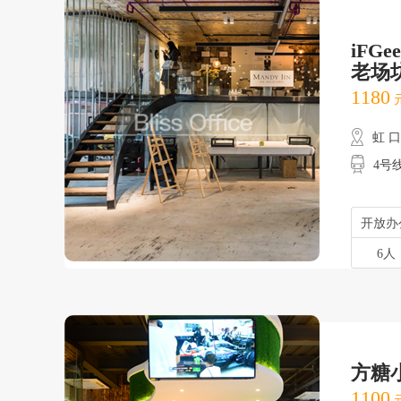
iFGe
老场
1180
元
虹 
4号
开放办
6人
方糖小
1100
元