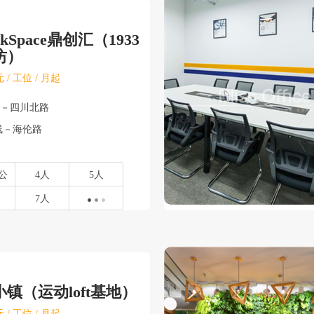
ekSpace鼎创汇（1933
坊）
 / 工位 / 月起
口－四川北路
线－海伦路
公
4人
5人
7人
镇（运动loft基地）
 / 工位 / 月起