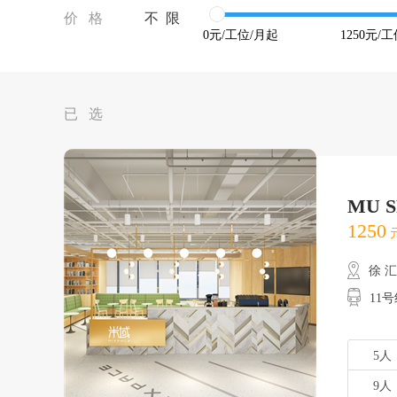
价 格
不 限
0
元/工位/月起
1250
元/工
已 选
MU 
1250
元
徐 
11
5人
9人