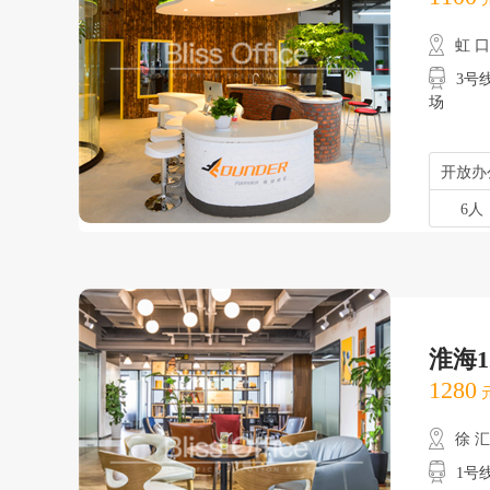
虹 
3号
场
开放办
6人
淮海1
1280
元
徐 
1号