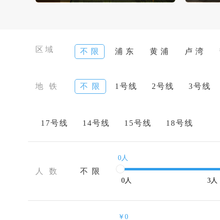
区域
不 限
浦 东
黄 浦
卢 湾
地 铁
不 限
1号线
2号线
3号线
17号线
14号线
15号线
18号线
0人
人 数
不 限
0
人
3
人
￥0