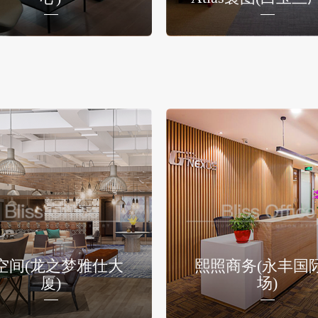
空间(龙之梦雅仕大
熙照商务(永丰国
厦)
场)