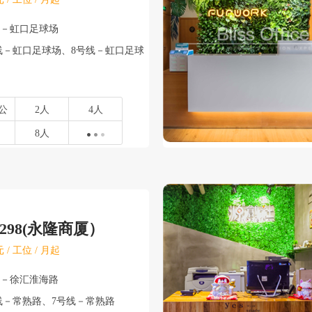
口－虹口足球场
线－虹口足球场、8号线－虹口足球
公
2人
4人
8人
298(永隆商厦）
 / 工位 / 月起
汇－徐汇淮海路
线－常熟路、7号线－常熟路