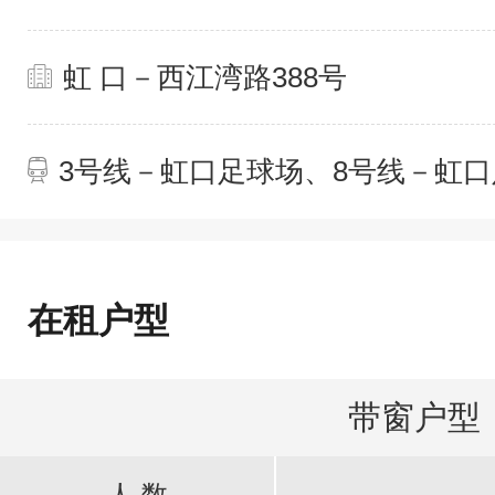
虹 口－西江湾路388号
3号线－虹口足球场、8号线－虹
在租户型
带窗户型
人 数