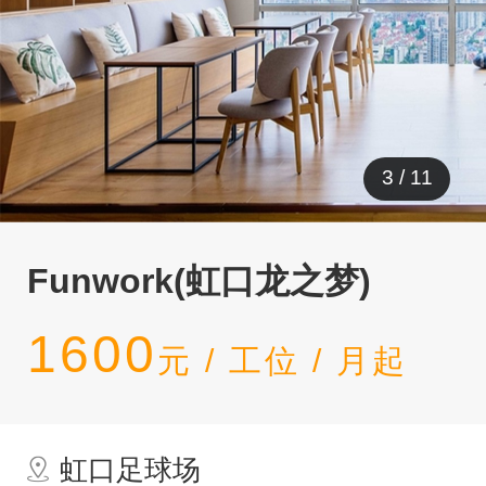
3
/
11
Funwork(虹口龙之梦)
1600
元 / 工位 / 月起
虹口足球场