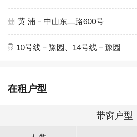
黄 浦－中山东二路600号
10号线－豫园、14号线－豫园
在租户型
带窗户型
人 数