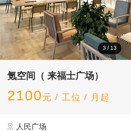
4
/
13
氪空间（ 来福士广场）
2100
元 / 工位 / 月起
人民广场