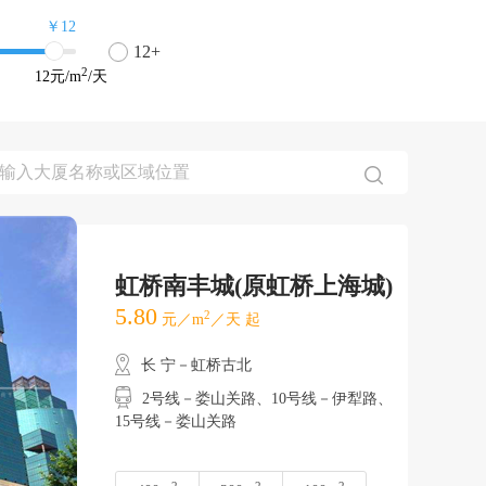
￥12
12+
2
12
元/m
/天
虹桥南丰城(原虹桥上海城)
5.80
2
元／m
／天 起
长 宁－虹桥古北
2号线－娄山关路、10号线－伊犁路、
15号线－娄山关路