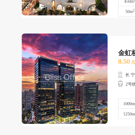
450m
2
50m
金虹
8.50
元
长 
2号
1000m
1250m