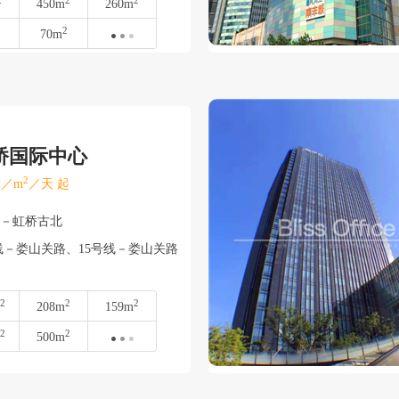
2
2
2
450m
260m
2
70m
桥国际中心
2
／m
／天 起
宁－虹桥古北
线－娄山关路、15号线－娄山关路
2
2
2
208m
159m
2
2
500m