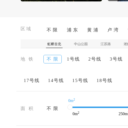
区域
不 限
浦 东
黄 浦
卢 湾
虹桥古北
中山公园
江苏路
淞
地 铁
不 限
1号线
2号线
3号线
17号线
14号线
15号线
18号线
2
0m
面 积
不 限
2
0
m
250
m