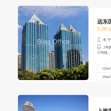
远东
5.50
元
长 
2号
15号线
120m
100m
上海