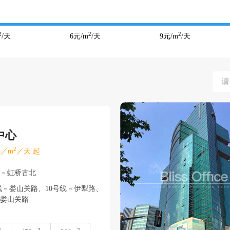
2
2
2
/天
6
元/m
/天
9
元/m
/天
中心
2
／m
／天 起
宁－虹桥古北
线－娄山关路、10号线－伊犁路、
－娄山关路