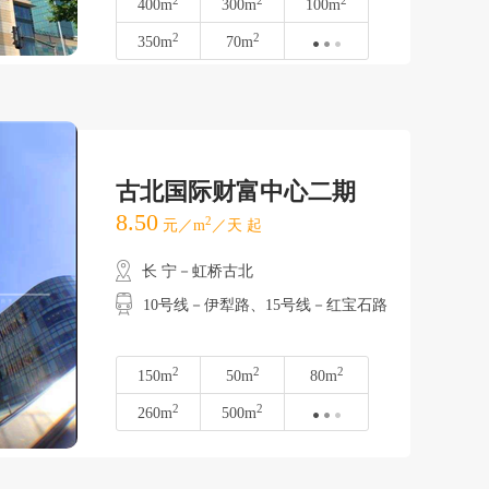
2
2
2
400m
300m
100m
2
2
350m
70m
古北国际财富中心二期
8.50
2
元／m
／天 起
长 宁－虹桥古北
10号线－伊犁路、15号线－红宝石路
2
2
2
150m
50m
80m
2
2
260m
500m