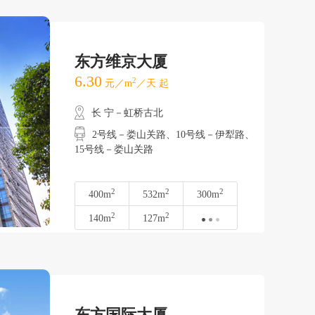
东方维京大厦
6.30
2
元／m
／天 起
长 宁－虹桥古北
2号线－娄山关路、10号线－伊犁路、
15号线－娄山关路
2
2
2
400m
532m
300m
2
2
140m
127m
东方国际大厦