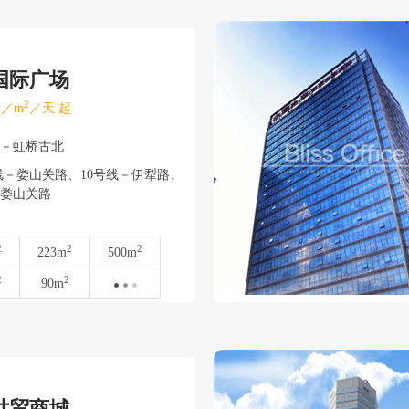
国际广场
2
／m
／天 起
宁－虹桥古北
线－娄山关路、10号线－伊犁路、
－娄山关路
2
2
2
223m
500m
2
2
90m
世贸商城