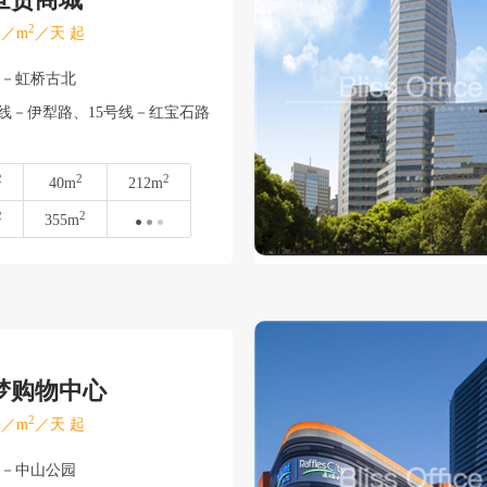
2
／m
／天 起
宁－虹桥古北
号线－伊犁路、15号线－红宝石路
2
2
2
40m
212m
2
2
355m
梦购物中心
2
／m
／天 起
宁－中山公园