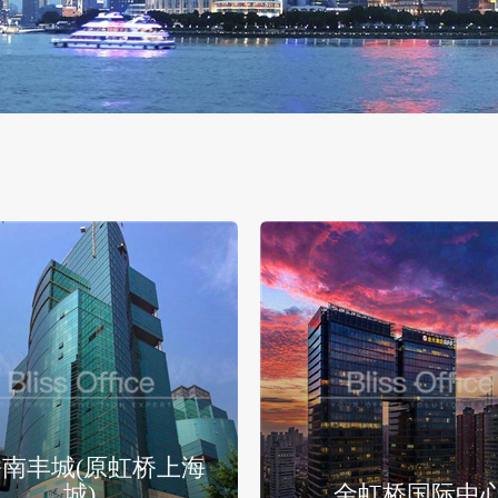
南丰城(原虹桥上海
城)
金虹桥国际中