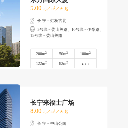
5.00
2
元／m
／天 起
长 宁－虹桥古北
2号线－娄山关路、10号线－伊犁路、
15号线－娄山关路
2
2
2
200m
50m
100m
2
2
122m
82m
长宁来福士广场
8.00
2
元／m
／天 起
长 宁－中山公园