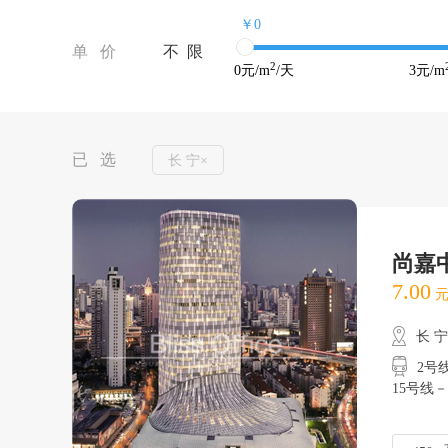
￥0
单 价
不 限
2
0
元/m
/天
3
元/m
已 选
长 宁×
尚嘉
7.00
元
长 
2号
15号线