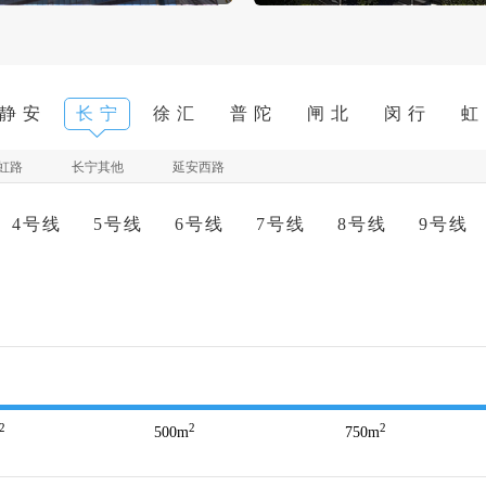
静 安
长 宁
徐 汇
普 陀
闸 北
闵 行
虹
虹路
长宁其他
延安西路
4号线
5号线
6号线
7号线
8号线
9号线
2
2
2
500
m
750
m