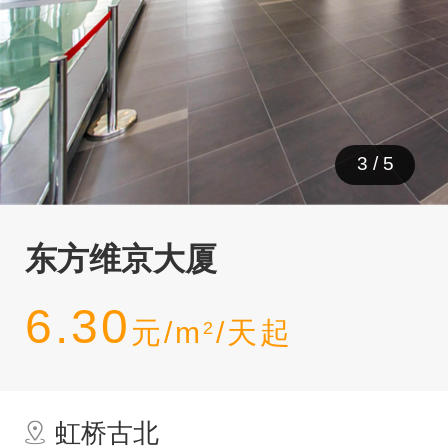
3
/
5
东方维京大厦
6.30
元/m
/天起
2
虹桥古北