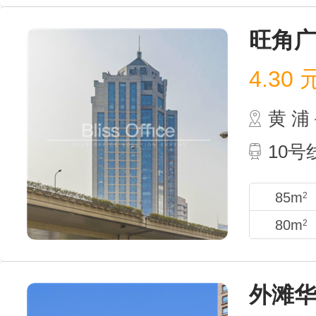
旺角
4.30
黄 
10
85m
2
80m
2
外滩