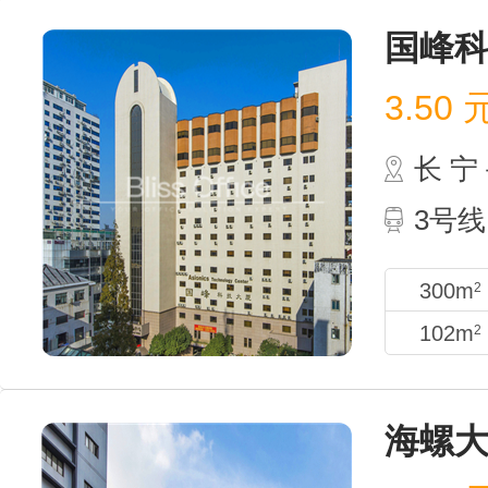
国峰
3.50
长 
3号线
300m
2
102m
2
海螺