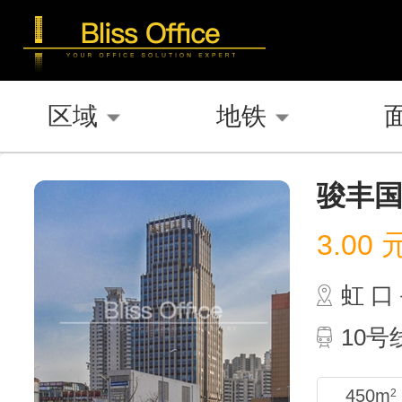
区域
地铁
骏丰
3.00
虹 
10
450m
2