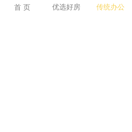
300m
2
优选好房
传统办公
首 页
4.00
元／m
／天 起
2
120m
2
虹 口－四川北路
10号线－四川北路
耀江国际广场
300m
2
3.20
元／m
／天 起
2
140m
2
虹 口－北外滩
10号线－四川北路