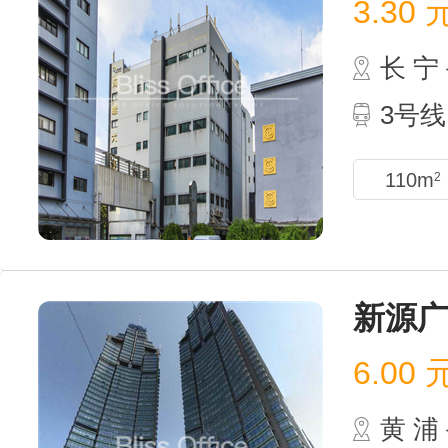
3.30
长 
3号线
110m
2
新源
6.00
黄 