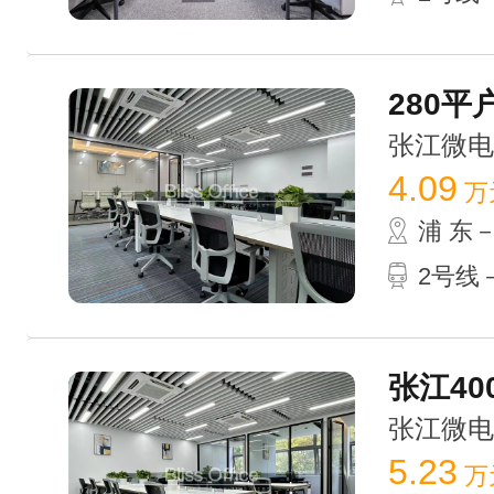
280平
张江微电子港
4.09
万
浦 东
2号线
张江40
张江微电子港
5.23
万