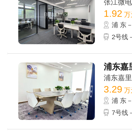
张江微电子港
1.92
万
浦 东
2号线
浦东嘉里
浦东嘉里城 
3.29
万
浦 东
7号线