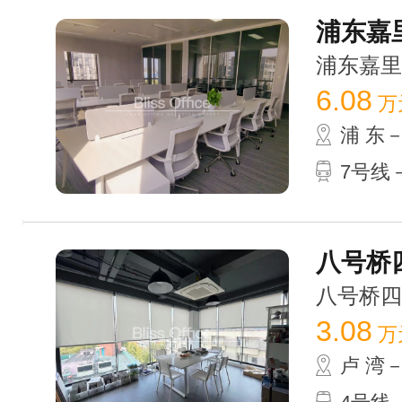
浦东嘉里
浦东嘉里城 
6.08
万
浦 东
7号线
八号桥四
八号桥四期 
3.08
万
卢 湾