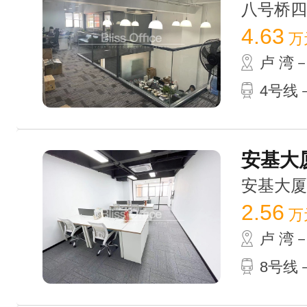
八号桥四期 
4.63
万
卢 湾
4号线
安基大厦
安基大厦 /
2.56
万
卢 湾
8号线