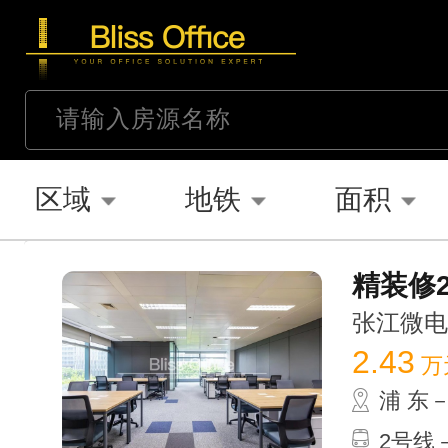
区域
地铁
面积
精装修2
张江微电子港
2.43
万
浦 东
2号线