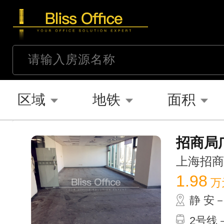
区域
地铁
面积
招商局广
上海招商局广
1.98
万
静 安
2号线－