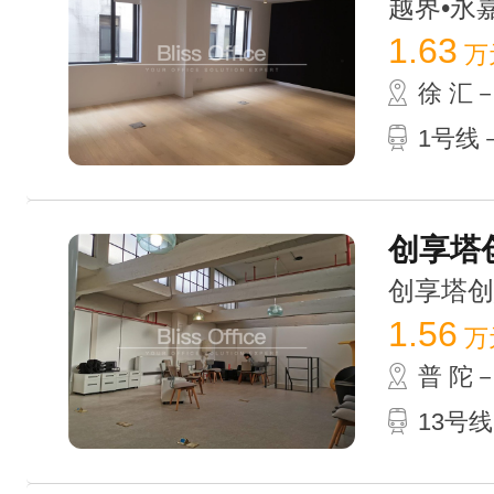
越界•永嘉庭
1.63
万
徐 汇
1号线
创享塔创
创享塔创意园
1.56
万
普 陀
13号线