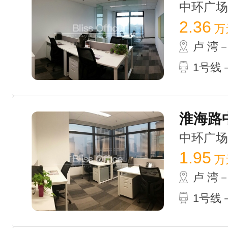
中环广场 /
2.36
万
卢 湾
1号线－
淮海路中
中环广场 /
1.95
万
卢 湾
1号线－