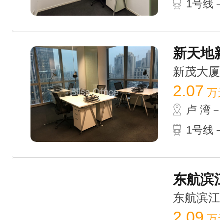
1号线－
新天地新
新茂大厦 /
2.07
万
卢 湾
1号线－
东航滨江
东航滨江中心
2.09
万