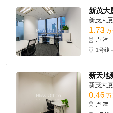
新茂大厦
新茂大厦 /
1.73
万
卢 湾
1号线－
新天地新
新茂大厦 /
0.46
万
卢 湾