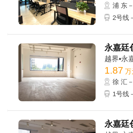
浦 东
2号线－
永嘉廷创
越界•永嘉庭
1.87
万
徐 汇
1号线
永嘉廷创