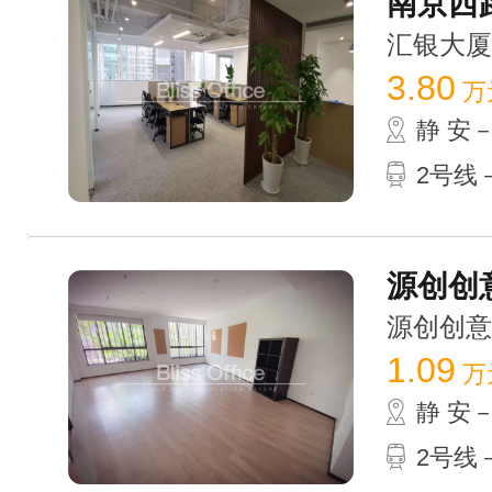
南京西路
汇银大厦 /
3.80
万
静 安
2号线－
源创创意
源创创意园 
1.09
万
静 安
2号线－