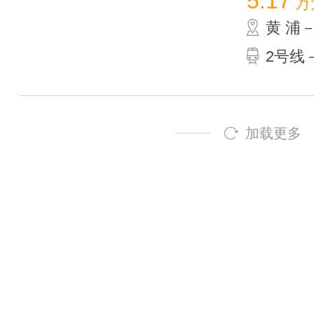
5.17
万
黄 浦
2号线
来福士广
来福士广场 
12.38
黄 浦－
1号线－
上海核心