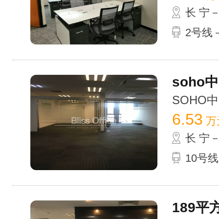
长 宁
2号线－
soho中
SOHO中山
6.53
万
长 宁
10号线
189平方