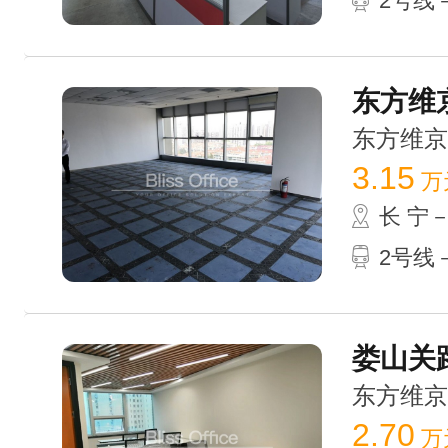
2号线－
东方维京
东方维京大厦
3.15
万
长 宁
2号线－
娄山关路
东方维京大厦
2.70
万