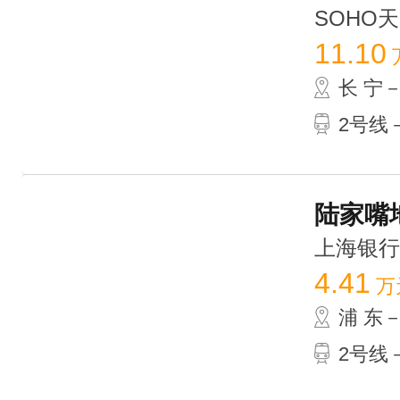
SOHO天山
11.10
长 宁
2号线－
陆家嘴地
上海银行大厦
4.41
万
浦 东
2号线－