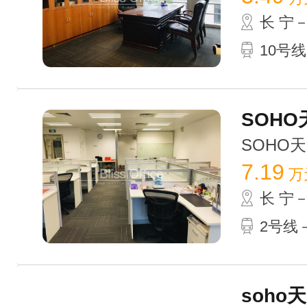
长 宁
10号线
SOHO
SOHO天山
7.19
万
长 宁
2号线－
soho天