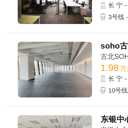
长 宁
3号线
soho
古北SOHO
1.98
万
长 宁
10号
东银中心