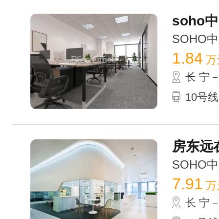
soho中
SOHO中山
1.84
万
长 宁
10号线
房东远在
SOHO中山
7.91
万
长 宁