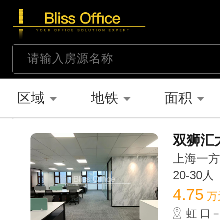
区域
地铁
面积
双狮汇大
上海一方大
20-30人
4.75
万
虹 口