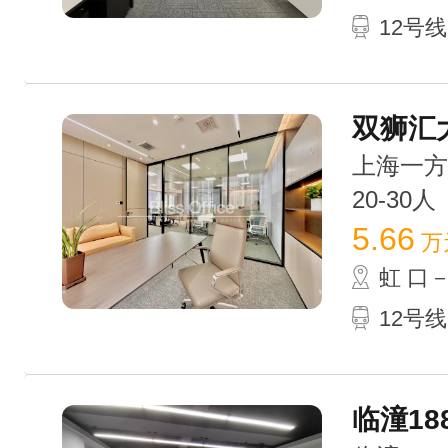
12号
双狮汇大
上海一方大
20-30人
5.66
万
虹 口
12号
临潼18