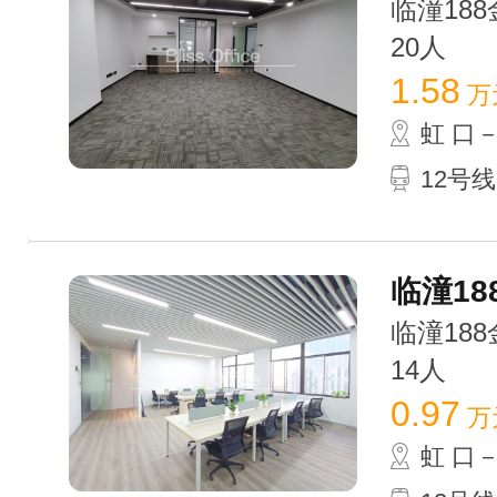
临潼188金
20人
1.58
万
虹 口
12号线
临潼18
临潼188金
14人
0.97
万
虹 口