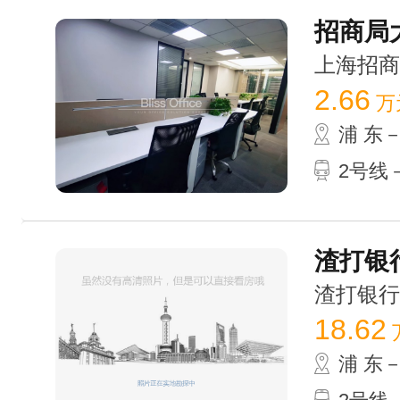
招商局大
上海招商局大
2.66
万
浦 东
2号线－
渣打银行
渣打银行大厦
18.62
浦 东