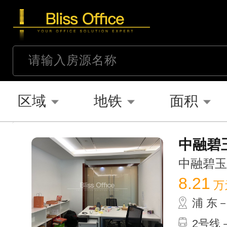
区域
地铁
面积
中融碧玉
中融碧玉蓝天
8.21
万
浦 东
2号线