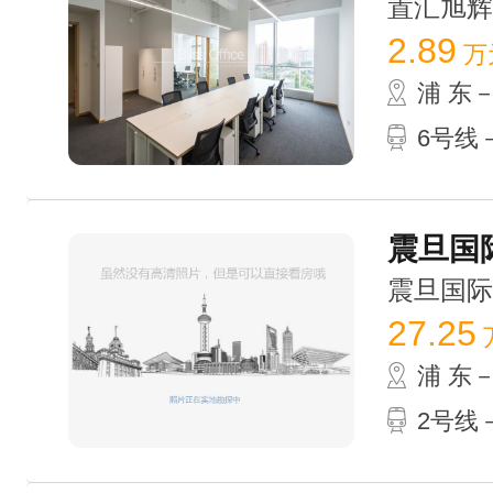
置汇旭辉广场
2.89
万
浦 东
6号线
震旦国际
震旦国际大楼
27.25
浦 东
2号线－