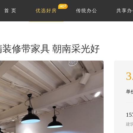
首 页
优选好房
传统办公
共享办
 精装修带家具 朝南采光好
3
单价
1
建