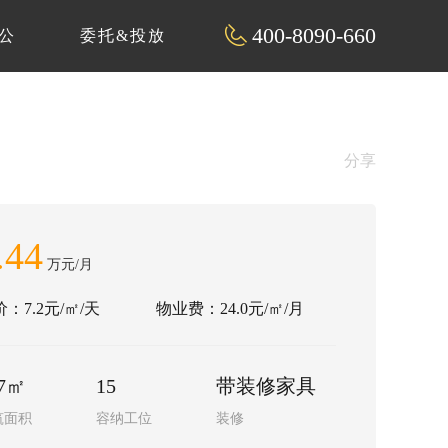
400-8090-660
公
委托&投放
分享
.44
万元/月
：7.2元/㎡/天
物业费：24.0元/㎡/月
57㎡
15
带装修家具
筑面积
容纳工位
装修