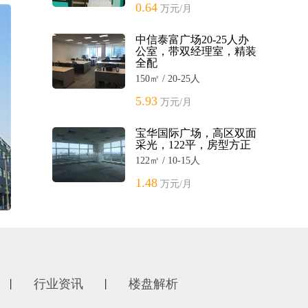
0.64
万元/月
中信泰富广场20-25人办
公室，带双经理室，精装
全配
150㎡ / 20-25人
5.93
万元/月
宝华国际广场，高区双面
采光，122平，房型方正
122㎡ / 10-15人
1.48
万元/月
行业资讯
楼盘解析
丨
丨