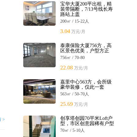
宝华大厦200平出租，精
装带隔断，7/13号线长寿
路站上盖
200㎡ / 15-22人
3.04
万元/月
泰康保险大厦756方，高
区景色优美，户型方正
756㎡ / 70-80
22.08
万元/月
嘉里中心563方，会所级
豪华装修，仅此一套
563㎡ / 50-70人
25.69
万元/月
创享塔创园70平米Loft户
 >
型，市区创意园稀有户型
70㎡ / 5-10人