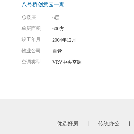
八号桥创意园一期
总楼层
6层
单层面积
600方
竣工年月
2004年12月
物业公司
自管
空调类型
VRV中央空调
优选好房
传统办公
丨
丨