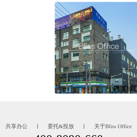
共享办公
委托&投放
关于Bliss Office
丨
丨