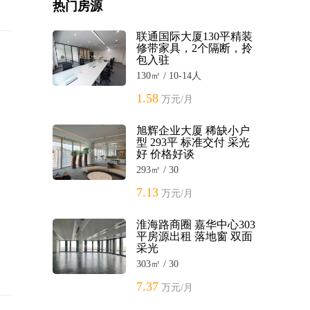
热门房源
联通国际大厦130平精装
修带家具，2个隔断，拎
包入驻
130㎡ / 10-14人
1.58
万元/月
旭辉企业大厦 稀缺小户
型 293平 标准交付 采光
好 价格好谈
293㎡ / 30
7.13
万元/月
淮海路商圈 嘉华中心303
平房源出租 落地窗 双面
采光
303㎡ / 30
7.37
万元/月