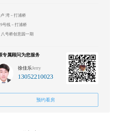
卢 湾－打浦桥
9号线－打浦桥
八号桥创意园一期
源专属顾问为您服务
徐佳乐
Jerry
13052210023
预约看房