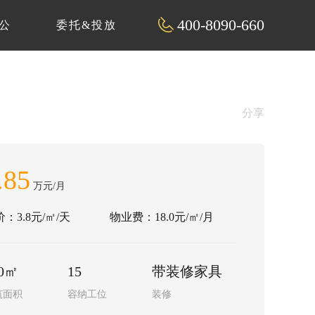
400-8090-660
公
委托&投放
分享
.85
万元/月
：3.8元/㎡/天
物业费：18.0元/㎡/月
60㎡
15
带装修家具
筑面积
容纳工位
装修