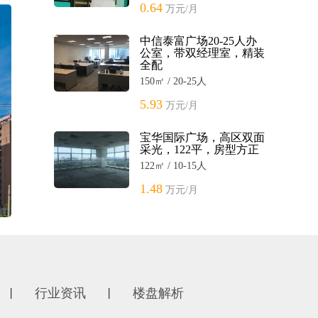
0.64
万元/月
中信泰富广场20-25人办
公室，带双经理室，精装
全配
150㎡ / 20-25人
5.93
万元/月
宝华国际广场，高区双面
采光，122平，房型方正
122㎡ / 10-15人
1.48
万元/月
行业资讯
楼盘解析
丨
丨