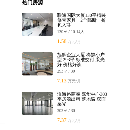
热门房源
联通国际大厦130平精装
修带家具，2个隔断，拎
包入驻
130㎡ / 10-14人
1.58
万元/月
旭辉企业大厦 稀缺小户
型 293平 标准交付 采光
好 价格好谈
293㎡ / 30
7.13
万元/月
淮海路商圈 嘉华中心303
平房源出租 落地窗 双面
采光
303㎡ / 30
7.37
万元/月