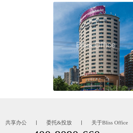
共享办公
委托&投放
关于Bliss Office
丨
丨