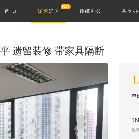
首 页
优选好房
传统办公
共享办
0平 遗留装修 带家具隔断
1
单价
1
建