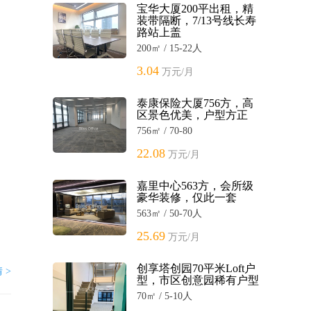
宝华大厦200平出租，精
装带隔断，7/13号线长寿
路站上盖
200㎡ / 15-22人
3.04
万元/月
泰康保险大厦756方，高
区景色优美，户型方正
756㎡ / 70-80
22.08
万元/月
嘉里中心563方，会所级
豪华装修，仅此一套
563㎡ / 50-70人
25.69
万元/月
创享塔创园70平米Loft户
 >
型，市区创意园稀有户型
70㎡ / 5-10人