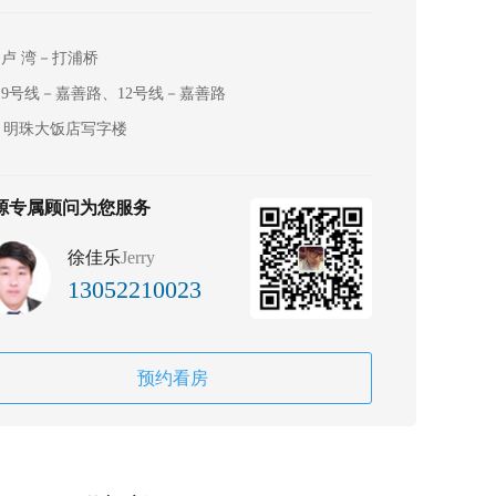
卢 湾－打浦桥
9号线－嘉善路、12号线－嘉善路
明珠大饭店写字楼
源专属顾问为您服务
徐佳乐
Jerry
13052210023
预约看房