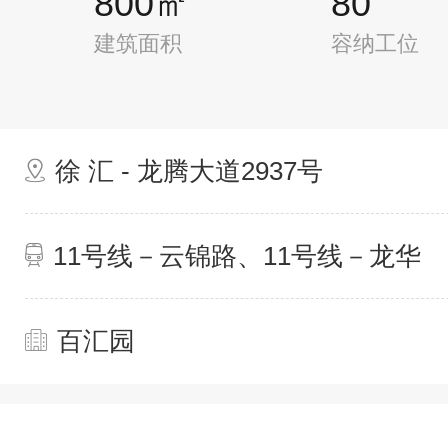
800㎡
80
建筑面积
容纳工位
徐 汇 - 龙腾大道2937号
11号线－云锦路、11号线－龙华
百汇园