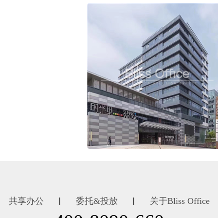
共享办公
委托&投放
关于Bliss Office
丨
丨