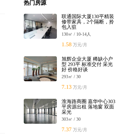
热门房源
联通国际大厦130平精装
修带家具，2个隔断，拎
包入驻
130㎡ / 10-14人
1.58
万元/月
旭辉企业大厦 稀缺小户
型 293平 标准交付 采光
好 价格好谈
293㎡ / 30
7.13
万元/月
淮海路商圈 嘉华中心303
平房源出租 落地窗 双面
采光
303㎡ / 30
7.37
万元/月