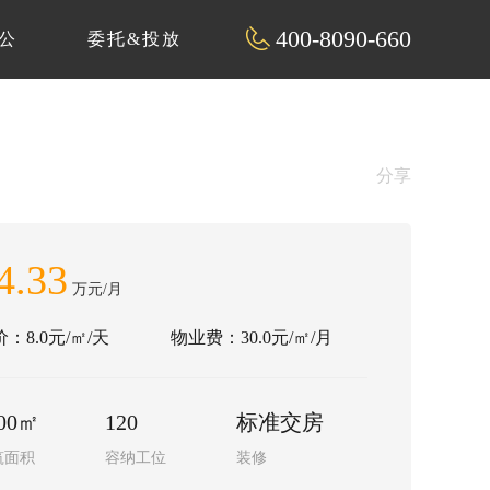
400-8090-660
公
委托&投放
分享
4.33
万元/月
：8.0元/㎡/天
物业费：30.0元/㎡/月
00㎡
120
标准交房
筑面积
容纳工位
装修