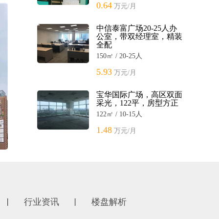
0.64
万元/月
中信泰富广场20-25人办
公室，带双经理室，精装
全配
150㎡ / 20-25人
5.93
万元/月
宝华国际广场，高区双面
采光，122平，房型方正
122㎡ / 10-15人
1.48
万元/月
行业资讯
楼盘解析
丨
丨