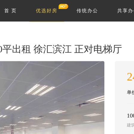
首 页
优选好房
传统办公
共享办
0平出租 徐汇滨江 正对电梯厅
2
单价
10
建