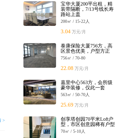
宝华大厦200平出租，精
装带隔断，7/13号线长寿
路站上盖
200㎡ / 15-22人
3.04
万元/月
泰康保险大厦756方，高
区景色优美，户型方正
756㎡ / 70-80
22.08
万元/月
嘉里中心563方，会所级
豪华装修，仅此一套
563㎡ / 50-70人
25.69
万元/月
创享塔创园70平米Loft户
 >
型，市区创意园稀有户型
70㎡ / 5-10人