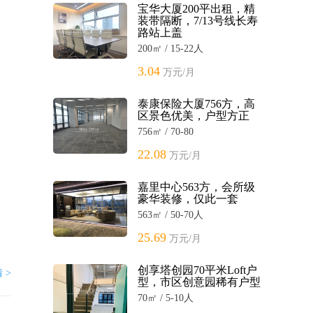
宝华大厦200平出租，精
装带隔断，7/13号线长寿
路站上盖
200㎡ / 15-22人
3.04
万元/月
泰康保险大厦756方，高
区景色优美，户型方正
756㎡ / 70-80
22.08
万元/月
嘉里中心563方，会所级
豪华装修，仅此一套
563㎡ / 50-70人
25.69
万元/月
创享塔创园70平米Loft户
 >
型，市区创意园稀有户型
70㎡ / 5-10人