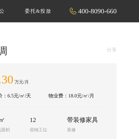
400-8090-660
公
委托&投放
调
分享
.30
万元/月
：6.5元/㎡/天
物业费：18.0元/㎡/月
6㎡
12
带装修家具
筑面积
容纳工位
装修