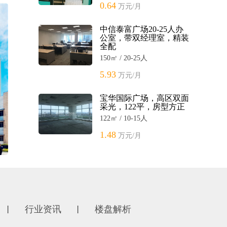
0.64
万元/月
中信泰富广场20-25人办
公室，带双经理室，精装
全配
150㎡ / 20-25人
5.93
万元/月
宝华国际广场，高区双面
采光，122平，房型方正
122㎡ / 10-15人
1.48
万元/月
行业资讯
楼盘解析
丨
丨