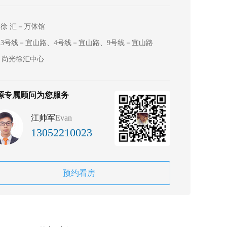
徐 汇－万体馆
3号线－宜山路、4号线－宜山路、9号线－宜山路
尚光徐汇中心
源专属顾问为您服务
江帅军
Evan
13052210023
预约看房