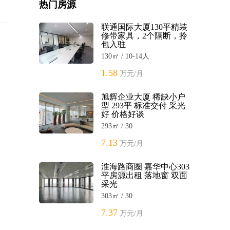
热门房源
联通国际大厦130平精装
修带家具，2个隔断，拎
包入驻
130㎡ / 10-14人
1.58
万元/月
旭辉企业大厦 稀缺小户
型 293平 标准交付 采光
好 价格好谈
293㎡ / 30
7.13
万元/月
淮海路商圈 嘉华中心303
平房源出租 落地窗 双面
采光
303㎡ / 30
7.37
万元/月