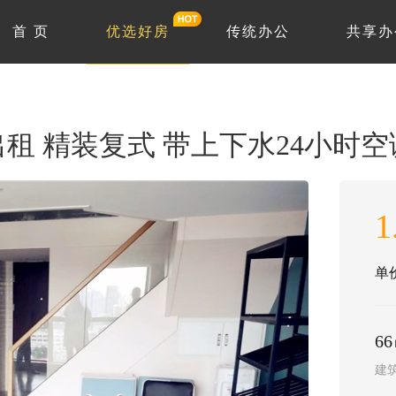
首 页
优选好房
传统办公
共享办
租 精装复式 带上下水24小时空
1
单价
6
建