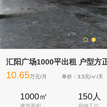
汇阳广场1000平出租 户型方
10.65
万元/月
单价：3.5元/㎡/天
1000㎡
150人
建筑面积
容纳工位