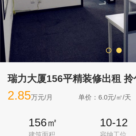
瑞力大厦156平精装修出租 拎
2.85
万元/月
单价：6.0元/㎡/天
156㎡
10-12
建筑面积
容纳工位