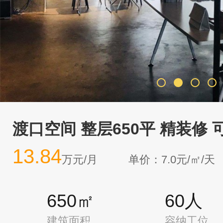
渡口空间 整层650平 精装修
13.84
万元/月
单价：7.0元/㎡/天
650㎡
60人
建筑面积
容纳工位