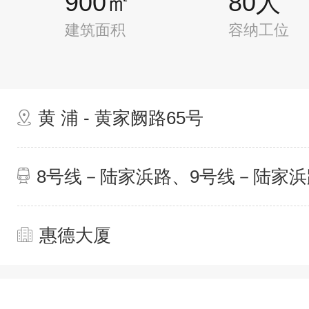
900㎡
80人
建筑面积
容纳工位
黄 浦 - 黄家阙路65号
8号线－陆家浜路、9号线－陆家浜
惠德大厦