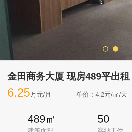
金田商务大厦 现房489平出租
6.25
万元/月
单价：4.2元/㎡/天
489㎡
50
建筑面积
容纳工位