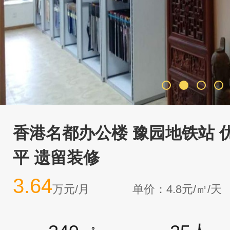
香港名都办公楼 豫园地铁站 优
平 遗留装修
3.64
万元/月
单价：4.8元/㎡/天