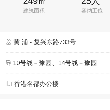
249㎡
25人
建筑面积
容纳工位
黄 浦 - 复兴东路733号
10号线－豫园、14号线－豫园
香港名都办公楼