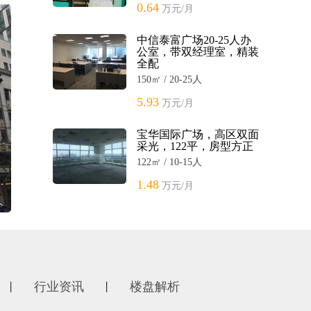
0.64
万元/月
中信泰富广场20-25人办
公室，带双经理室，精装
全配
150㎡ / 20-25人
5.93
万元/月
宝华国际广场，高区双面
采光，122平，房型方正
122㎡ / 10-15人
1.48
万元/月
行业资讯
楼盘解析
丨
丨