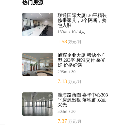
热门房源
联通国际大厦130平精装
修带家具，2个隔断，拎
包入驻
130㎡ / 10-14人
1.58
万元/月
旭辉企业大厦 稀缺小户
型 293平 标准交付 采光
好 价格好谈
293㎡ / 30
7.13
万元/月
淮海路商圈 嘉华中心303
平房源出租 落地窗 双面
采光
303㎡ / 30
7.37
万元/月