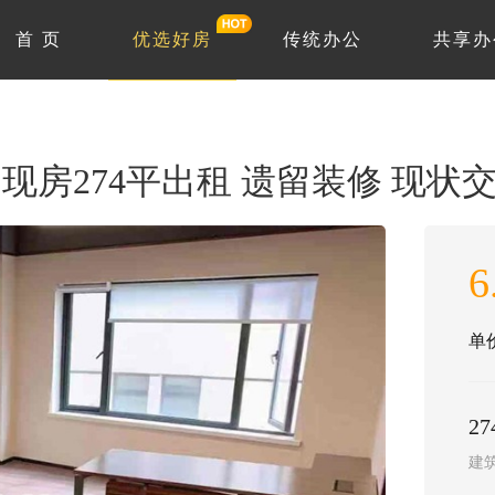
首 页
优选好房
传统办公
共享办
现房274平出租 遗留装修 现状
6
单价
2
建