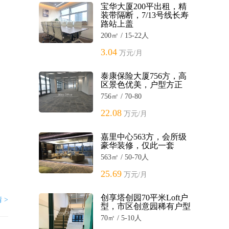
宝华大厦200平出租，精
装带隔断，7/13号线长寿
路站上盖
200㎡ / 15-22人
3.04
万元/月
泰康保险大厦756方，高
区景色优美，户型方正
756㎡ / 70-80
22.08
万元/月
嘉里中心563方，会所级
豪华装修，仅此一套
563㎡ / 50-70人
25.69
万元/月
创享塔创园70平米Loft户
 >
型，市区创意园稀有户型
70㎡ / 5-10人