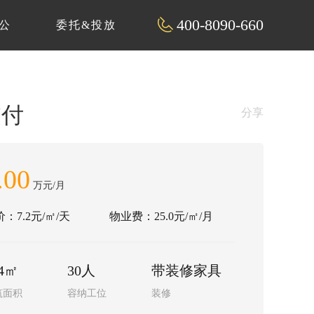
400-8090-660
公
委托&投放
交付
分享
.00
万元/月
：7.2元/㎡/天
物业费：25.0元/㎡/月
74㎡
30人
带装修家具
筑面积
容纳工位
装修