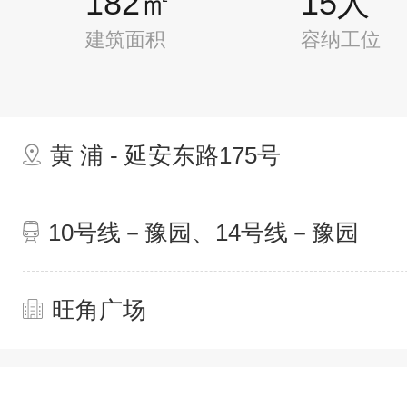
182㎡
15人
建筑面积
容纳工位
黄 浦 - 延安东路175号
10号线－豫园、14号线－豫园
旺角广场