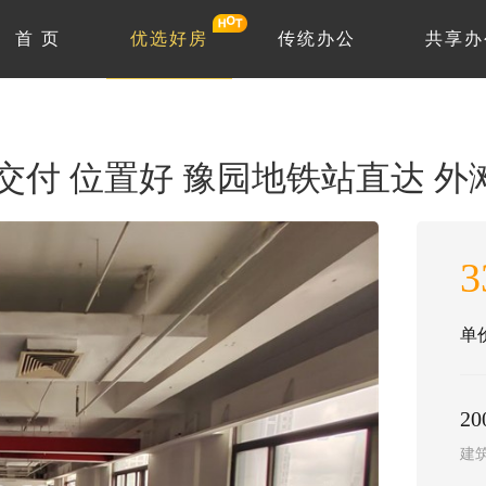
首 页
优选好房
传统办公
共享办
房交付 位置好 豫园地铁站直达 外
3
单价
20
建