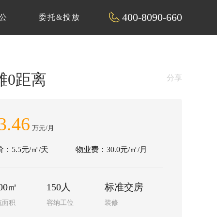
400-8090-660
公
委托&投放
滩0距离
分享
3.46
万元/月
：5.5元/㎡/天
物业费：30.0元/㎡/月
00㎡
150人
标准交房
筑面积
容纳工位
装修