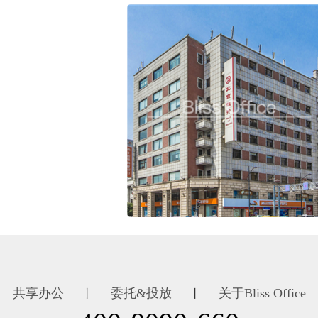
共享办公
委托&投放
关于Bliss Office
丨
丨