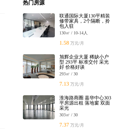
热门房源
联通国际大厦130平精装
修带家具，2个隔断，拎
包入驻
130㎡ / 10-14人
1.58
万元/月
旭辉企业大厦 稀缺小户
型 293平 标准交付 采光
好 价格好谈
293㎡ / 30
7.13
万元/月
淮海路商圈 嘉华中心303
平房源出租 落地窗 双面
采光
303㎡ / 30
7.37
万元/月