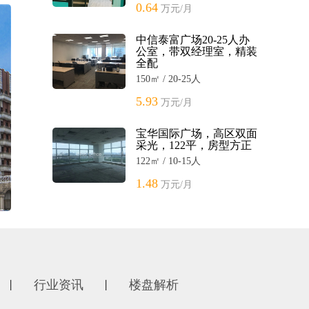
0.64
万元/月
中信泰富广场20-25人办
公室，带双经理室，精装
全配
150㎡ / 20-25人
5.93
万元/月
宝华国际广场，高区双面
采光，122平，房型方正
122㎡ / 10-15人
1.48
万元/月
行业资讯
楼盘解析
丨
丨