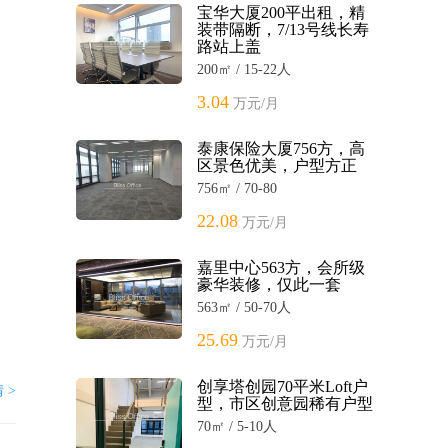
宝华大厦200平出租，精
装带隔断，7/13号线长寿
路站上盖
200㎡ / 15-22人
3.04
万元/月
泰康保险大厦756方，高
区景色优美，户型方正
756㎡ / 70-80
22.08
万元/月
嘉里中心563方，会所级
豪华装修，仅此一套
563㎡ / 50-70人
25.69
万元/月
创享塔创园70平米Loft户
 >
型，市区创意园稀有户型
70㎡ / 5-10人