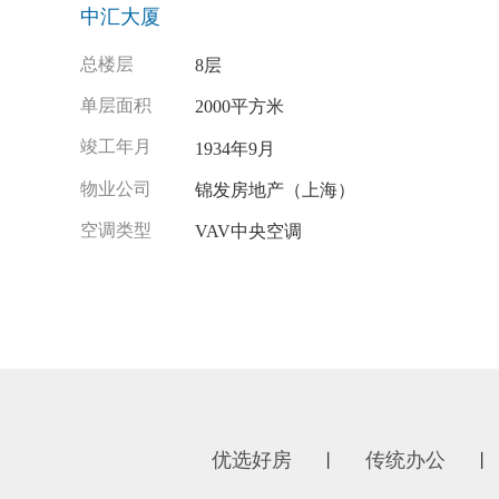
中汇大厦
总楼层
8层
单层面积
2000平方米
竣工年月
1934年9月
物业公司
锦发房地产（上海）
空调类型
VAV中央空调
优选好房
传统办公
丨
丨