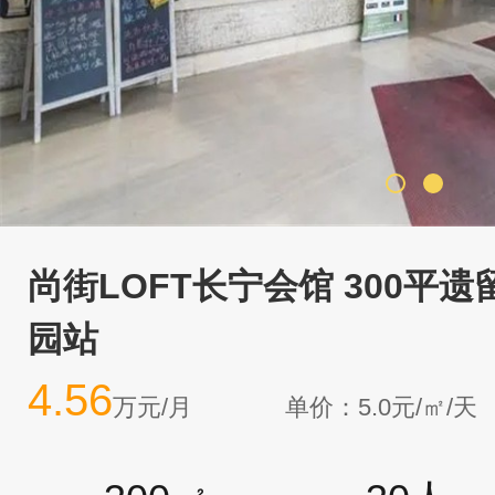
尚街LOFT长宁会馆 300平
园站
4.56
万元/月
单价：5.0元/㎡/天