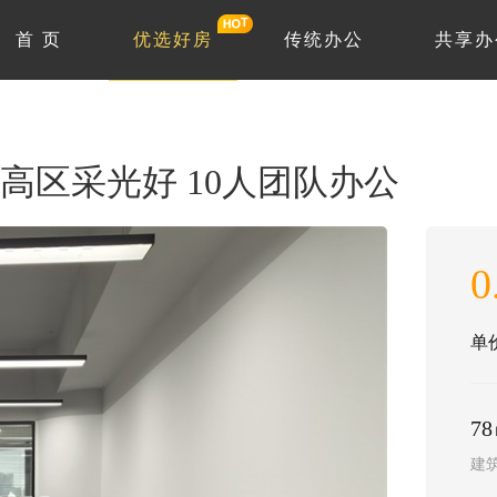
首 页
优选好房
传统办公
共享办
 高区采光好 10人团队办公
0
单价
7
建