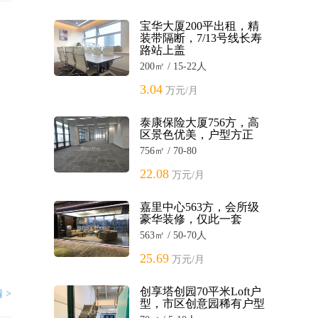
宝华大厦200平出租，精
装带隔断，7/13号线长寿
路站上盖
200㎡ / 15-22人
3.04
万元/月
泰康保险大厦756方，高
区景色优美，户型方正
756㎡ / 70-80
22.08
万元/月
嘉里中心563方，会所级
豪华装修，仅此一套
563㎡ / 50-70人
25.69
万元/月
创享塔创园70平米Loft户
 >
型，市区创意园稀有户型