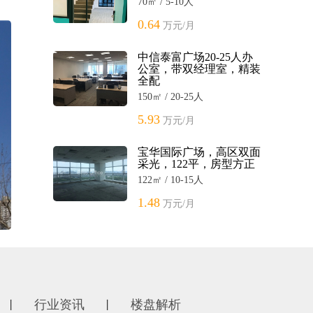
70㎡ / 5-10人
0.64
万元/月
中信泰富广场20-25人办
公室，带双经理室，精装
全配
150㎡ / 20-25人
5.93
万元/月
宝华国际广场，高区双面
采光，122平，房型方正
122㎡ / 10-15人
1.48
万元/月
行业资讯
楼盘解析
丨
丨