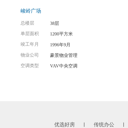
峻岭广场
总楼层
38层
单层面积
1200平方米
竣工年月
1996年9月
物业公司
豪景物业管理
空调类型
VAV中央空调
优选好房
传统办公
丨
丨