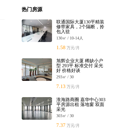
热门房源
联通国际大厦130平精装
修带家具，2个隔断，拎
包入驻
130㎡ / 10-14人
1.58
万元/月
旭辉企业大厦 稀缺小户
型 293平 标准交付 采光
好 价格好谈
293㎡ / 30
7.13
万元/月
淮海路商圈 嘉华中心303
平房源出租 落地窗 双面
采光
303㎡ / 30
7.37
万元/月