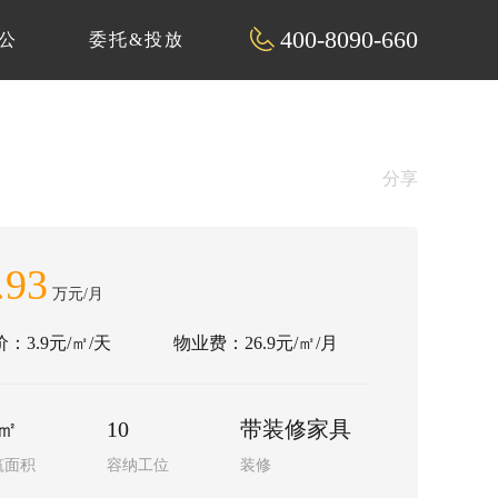
400-8090-660
公
委托&投放
分享
.93
万元/月
：3.9元/㎡/天
物业费：26.9元/㎡/月
8㎡
10
带装修家具
筑面积
容纳工位
装修